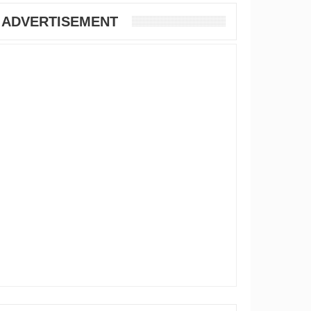
ADVERTISEMENT