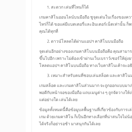
สะดวก เล่นที่ไหนก็ได้
เกมคาสิโนออนไลน์บนมือถือ ชูจุดเด่นในเรื่องของควา
ไหร่ก็ได้ ขอแค่มีแบตเตอรี่และอินเตอร์เน็ตเท่านั้น
คุณได้ทุกที่
ดาวน์โหลดได้ผ่านแอปฯ คาสิโนบนมือถือ
จุดเด่นอีกอย่างของเกมคาสิโนบนมือถือคือ คุณสามารถ
ขึ้นไปอีก เพราะไม่ต้องเข้าผ่านเว็บเบราว์เซอร์ให้ยุ่
โหลดแอปฯ คาสิโนบนมือถือ ทางเว็บคาสิโนเค้าจะอธิบ
เหมาะสำหรับคนที่ชอบเล่นสล็อต และคาสิโน
เกมสล็อต และเกมคาสิโนส่วนมาก จะถูกออกแบบมาเพ
พอดีกับหน้าจอของมือถือ แถบเมนูต่าง ๆ ถูกจัดวางให
แต่อย่างใด เล่นได้เลย
ข้อมูลทั้งหมดนี้คือข้อมูบลพื้นฐานที่เกี่ยวข้องกับก
เกม ด้วยเกมคาสิโน ก็เป็นอีกทางเลือกที่น่าสนใจไม
ได้จริงก็อย่ารอช้า มาสนุกกันได้เลย