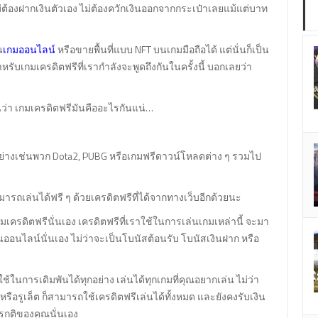
่ต้องฝากเงินตัวเอง ไม่ต้องควักเงินออกจากกระเป๋าเลยแม้แต่บาท
น
หรือขายพื้นที่แบบ NFT บนเกมมือถือได้ แต่นั่นก็เป็น
เกมออนไลน์
รับเกมเครดิตฟรีที่เรากำลังจะพูดถึงกันในครั้งนี้ บอกเลยว่า
อนว่า เกมเครดิตฟรีมันคืออะไรกันแน่…
มอย่างเช่นพวก Dota2, PUBG หรือเกมฟรีดาวน์โหลดต่าง ๆ รวมไป
สามารถเล่นได้ฟรี ๆ ด้วยเครดิตฟรีที่ได้จากทางเว็บอีกด้วยนะ
กมเครดิตฟรีนั่นเอง เครดิตฟรีที่เราใช้ในการเล่นเกมเหล่านี้ จะมา
ออนไลน์นั่นเอง ไม่ว่าจะเป็นโบนัสต้อนรับ โบนัสเงินฝาก หรือ
้ในการเดิมพันได้ทุกอย่าง เล่นได้ทุกเกมที่คุณอยากเล่น ไม่ว่า
ือรูเล็ต ก็สามารถใช้เครดิตฟรีเล่นได้ทั้งหมด และยังคงรับเงิน
ปรกติของคุณนั่นเอง