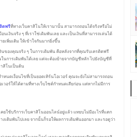
ที่ทางเว็บคาสิโนให้เรามานั้น สามารถถอนได้จริงหรือไม่
ดิตฟรี
ือนเงินจริง ๆ ที่เราใช่เดิมพันเลย และเป็นเงินที่สามารถเล่นได้
เพิ่มเติม ให้เข้าใจกันมากยิ่งขึ้น
ินของคุณจริง ๆ ในการเดิมพัน คือหลังจากที่คุณรับเครดิตฟรี
นการเดิมพันได้เลย แต่จะต้องย้ายจากบัญชีหลัก ไปยังบัญชีที่
คาสิโนเป็นต้น
ารกำหนดเงื่อนไขที่เป็นยอดเทิร์นโอเวอร์ คุณจะยังไม่สามารถถอน
อเวอร์ให้ได้ตามที่ทางเว็บไซต์กำหนดเสียก่อน แต่หากไม่มีการ
เคยใช้บริการเว็บคาสิโนออนไลน์อยู่แล้ว แทยบไม่มีอะไรที่แตก
มา วางเดิมพันไปเลย จากนั้นก็รอให้ผลการเดิมพันออกมา และรอดูว่า
ยังไม่เคยเล่นคาสิโนออนไลน์ เราจะขออธิบายการเดิมพันเกมคาสิ