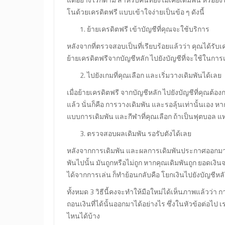
โนด้วยเครดิตฟรี แบบเข้าใจง่ายเป็นข้อ ๆ ดังนี้
ย้ายเครดิตฟรี เข้าบัญชีที่คุณจะใช้บริการ
หลังจากที่ตรวจสอบเป็นที่เรียบร้อยแล้วว่า คุณได้รับเ
ย้ายเครดิตฟรีจากบัญชีหลัก ไปยังบัญชีที่จะใช้ในการเ
ไปยังเกมที่คุณเลือก และเริ่มวางเดิมพันได้เลย
เมื่อย้ายเครดิตฟรี จากบัญชีหลัก ไปยังบัญชีที่คุณต้องก
แล้ว นั่นก็คือ การวางเดิมพัน และรอลุ้นเท่านั้นเอง ห
แบบการเดิมพัน และกีฬาที่คุณเลือก ถ้าเป็นฟุตบอล แ
ตรวจสอบผลเดิมพัน รอรับตังได้เลย
หลังจากการเดิมพัน และผลการเดิมพันประกาศออกมาเป็น
พันไปนั้น มันถูกหรือไม่ถูก หากคุณเดิมพันถูก ยอดเง
ได้จากการเล่น ก็ทำย้อนกลับคือ โยกเงินไปยังบัญชีห
ทั้งหมด 3 วิธีนี้คงจะทำให้มือใหม่ได้เห็นภาพแล้วว่า ก
ถอนเงินที่ได้นั้นออกมาได้อย่างไร ซึ่งในหัวข้อต่อไ
ไหนได้บ้าง