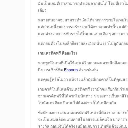
มันเป็นเกมที่เราสามารถทำเงินจากมันได้ โดยที่เราไม
เดียว
หลายคนอาจจะสามารทำเงินได้จากการขายไอเทมใ
แค่ส่วนหนึ่งของการสร้างรายได้จากเกมเท่านั้น แต่สำห
แตกต่างจากการทำรายได้ในเกมแบบเดิม ๆ อย่างมาก
แต่ก่อนที่จะไปลงลึกถึงรายละเอียดนั้น เราไปดูกันก่
เกมเครดิตฟรี คืออะไร?
หากพูดถึงเกมที่เปิดให้เล่นฟรี หลายคนอาจนึกถึงเก
ถึงการเชียร์ทีม
ด้วยเช่นกัน
Esports
แต่คุณรู้หรือไม่ว่า แท้จริงแล้วยังมีเกมคาสิโนที่คุณ
เกมคาสิโนที่เล่นด้วยเครดิตฟรี เรามักจะเรียกกันว่าเ
จากเครดิตฟรีที่ได้จากโบนัสต่าง ๆ ของทางเว็บคาสิโน
โบนัสเครดิตฟรี แบบไม่ต้องฝาก ก็ได้เหมือนกัน
ข้อดีของการเล่นเกมเครดิตฟรีเหล่านี้คือ เราสามารถใช
จะเป็นเกมสล็อต เกมคาสิโนอย่างแบล็คแจ็ค บาคาร่า หร
รางวัล ถอนเงินได้จริง เหมือนกับการเดิมพันด้วยเงิน