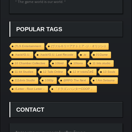
” The game world is our world. “
POPULAR TAGS
(TLS Entertainment
(ヴァルキリーアナトミア ‐ジ・オリジン‐)
.hack//G.U.
.hack//G.U. Last Recode
.io
01Game
10 Chamber Collective
10bird
10tons
11 bits studio
11 bit Studios
12 Tails Online
12 หางออนไลน์
13 Souls
111dots Studio
1080p
@RPG The Next
‘I Am Setsuna
√Letter - Root Letter –
「ドラゴンハンターCOOP 」
CONTACT