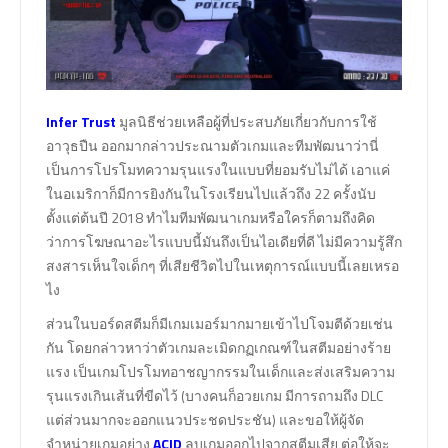
Infer Trust
มูลนิธีช่วยเหลือผู้ที่ประสบภัยเกี่ยวกับการใช้
อาวุธปืน ออกมากล่าวประณามตัวเกมและทีมพัฒนาว่านี่
เป็นการโปรโมทความรุนแรงในแบบที่ยอมรับไม่ได้ เอาแค่
ในอเมริกาก็มีการยิงกันในโรงเรียนไปแล้วถึง 22 ครั้งนับ
ตั้งแต่ต้นปี 2018 ทำไมทีมพัฒนาเกมหรือใครก็ตามถึงคิด
ว่าการโฆษณาอะไรแบบนี้มันถึงเป็นไอเดียที่ดี ไม่มีความรู้สึก
สงสารเห็นใจเด็กๆ ที่เสียชีวิตไปในเหตุการณ์แบบนี้เลยเหรอ
ไง
ส่วนในบอร์ดสตีมก็มีเกมเมอร์มากมายเข้าไปโจมตีด้วยเช่น
กัน โดยกล่าวหาว่าตัวเกมละเมิดกฏเกณฑ์ในสตีมอย่างร้าย
แรง เป็นเกมโปรโมทอาชญากรรมในเด็กและส่งเสริมความ
รุนแรงเกินเส้นที่ขีดไว้ (บางคนก็อวยเกม มีการถามถึง DLC
แต่ส่วนมากจะออกแนวประชดประชัน) และขอให้ผู้จัด
จำหน่ายเกมอย่าง
ACID
ลบเกมออกไปจากสตีมเสีย ต่อให้จะ