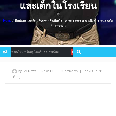
และเด็กในโรงเรียน
/ ทีมพัฒนาเกมโดนสับเละ หลังเปิดตัว Active Shooter เกมยิงตำรวจและเด็ก
Home
ในโรงเรียน
ร่เซตใหม่ พร้อมยูนิฟอร์มสุดเก๋าเพียบ
Surviving Mars เกมสร้างอณาน
News
|
|
|
27 พ.ค. 2018
|
by GM News
News
PC
0 Comments
เปิดดู