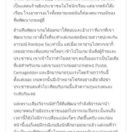
เป็นแค่คนร้ายยิงประชาชนไม่ใช่นักเรียน แต่ฉากหลังโต๊ะ
เรียน โรงอาหารอะไรทั้งหลายแหล่มันก็ส่อเจตนารมณ์ของ
ทีมพัฒนาเกมอยู่ดี
ด้านทีมพัฒนาเกมได้ออกมาโต้ตอบและอ้างว่า ทีแรกที่เขา
พัฒนาเกม เขาตั้งใจที่จะทำแค่เกมเพลย์หน่วยสวาทปะทะกัน
อารมณ์ Rainbow Six เท่านั้น แต่เมื่อเวลาผ่านไปพวกเขาก็
เลยอยากจะเพิ่มบทบาทใหม่ๆ เข้าไปในเกม นั่นคือผู้ร้ายและ
ประชาชน เขาเข้าใจว่าทำไมหลายๆ คนถึงมองว่าเป็นไอเดีย
ที่แย่สำหรับเกม แต่เขามองว่าเกมอย่าง Hatred, Postal,
Carmageddon และอีกมากมายรุนแรงโหดร้ายกว่ากันนี้
ตั้งแต่เยอะ เกมพวกนั้นมีเป้าหมายโฟกัสอย่างเดียวคือฆ่า
ประชาชนคนทั่วไป เทียบกับเกมนี้แล้วความรุนแรงคนละ
ระดับกันเลย
แต่เพราะเสียงวิจารณ์ทำให้ทีมพัฒนากำลังพิจารณานำ
บทบาทคนร้ายยิงประชาชนออกไปจากเกม ถึงกระนั้นจนถึง
เวลานี้ก็ยังไม่มีการเปลี่ยนแปลงใดๆ เกิดขึ้นครับ และก่อน
หน้านี้เองก็เคยมีกรณีเกมยิงนักศึกษาออกมาแล้ว แต่เกมที่ว่า
นั่นเป็นเกมที่พัฒนาขึ้นโดยกระทรวงความมั่นคงแห่งมาตุภูมิ