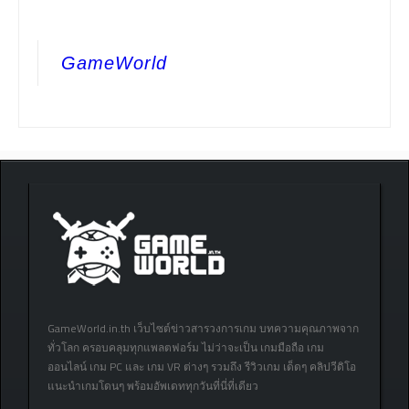
GameWorld
GameWorld.in.th เว็บไซต์ข่าวสารวงการเกม บทความคุณภาพจาก
ทั่วโลก ครอบคลุมทุกแพลตฟอร์ม ไม่ว่าจะเป็น เกมมือถือ เกม
ออนไลน์ เกม PC และ เกม VR ต่างๆ รวมถึง รีวิวเกม เด็ดๆ คลิปวีดิโอ
แนะนำเกมโดนๆ พร้อมอัพเดททุกวันที่นี่ที่เดียว