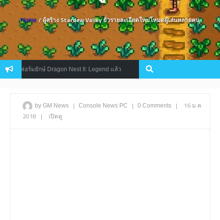
/ ผู้สร้าง Stardew Valley ยั่วรายละเอียดใหม่โหมดผู้เล่นหลายคน
Home
เกมฟอร์มยักษ์ Dragon Nest II: Legend แล้ว
Cross Eternal สงครามกาง
Mobile
|
|
|
16 ม.ค.
by GM News
Console
News
PC
0 Comments
2018
|
เปิดดู