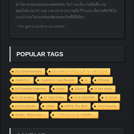
ทั่วโลก ครอบคลุมทุกแพลตฟอร์ม ไม่ว่าจะเป็น เกมมือถือ เกม
ออนไลน์ เกม PC และ เกม VR ต่างๆ รวมถึง รีวิวเกม เด็ดๆ คลิปวีดิโอ
แนะนำเกมโดนๆ พร้อมอัพเดททุกวันที่นี่ที่เดียว
” The game world is our world. “
POPULAR TAGS
(TLS Entertainment
(ヴァルキリーアナトミア ‐ジ・オリジン‐)
.hack//G.U.
.hack//G.U. Last Recode
.io
01Game
10 Chamber Collective
10bird
10tons
11 bits studio
11 bit Studios
12 Tails Online
12 หางออนไลน์
13 Souls
111dots Studio
1080p
@RPG The Next
‘I Am Setsuna
√Letter - Root Letter –
「ドラゴンハンターCOOP 」