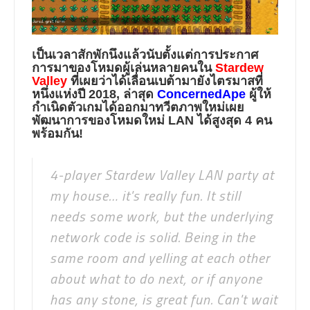
เป็นเวลาสักพักนึงแล้วนับตั้งแต่การประกาศ
การมาของโหมดผู้เล่นหลายคนใน
Stardew
Valley
ที่เผยว่าได้เลื่อนเบต้ามายังไตรมาสที่
หนึ่งแห่งปี 2018, ล่าสุด
ConcernedApe
ผู้ให้
กำเนิดตัวเกมได้ออกมาทวีตภาพใหม่เผย
พัฒนาการของโหมดใหม่ LAN ได้สูงสุด 4 คน
พร้อมกัน!
4-player Stardew Valley LAN party at
my house… it's really fun. It still
needs some work, but the underlying
network code is solid. Being in the
same room and yelling at each other
about what to do next, or if anyone
has any stone, is great fun. Can't wait