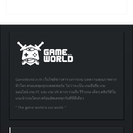
GameWorld.in.th เว็บไซต์ข่าวสารวงการเกม บทความคุณภาพจาก
ทั่วโลก ครอบคลุมทุกแพลตฟอร์ม ไม่ว่าจะเป็น เกมมือถือ เกม
ออนไลน์ เกม PC และ เกม VR ต่างๆ รวมถึง รีวิวเกม เด็ดๆ คลิปวีดิโอ
แนะนำเกมโดนๆ พร้อมอัพเดททุกวันที่นี่ที่เดียว
” The game world is our world. “