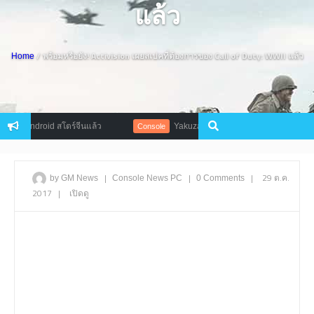
แล้ว
/ พร้อมหรือยัง! Activision เผยสเปคที่ต้องการของ Call of Duty: WWII แล้ว
Home
Android สโตร์จีนแล้ว
Yakuza 6 ปล่อยตัวอย่างใหม่ โชว์มินิเกมสุดรั่
Console
|
|
|
29 ต.ค.
by GM News
Console
News
PC
0 Comments
2017
|
เปิดดู