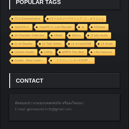
POPULAR TAGS
(TLS Entertainment
(ヴァルキリーアナトミア ‐ジ・オリジン‐)
.hack//G.U.
.hack//G.U. Last Recode
.io
01Game
10 Chamber Collective
10bird
10tons
11 bits studio
11 bit Studios
12 Tails Online
12 หางออนไลน์
13 Souls
111dots Studio
1080p
@RPG The Next
‘I Am Setsuna
√Letter - Root Letter –
「ドラゴンハンターCOOP 」
CONTACT
ติดต่อลงข่าวเกมทุกแพลตฟอร์ม หรือลงโฆษณา
E-mail:
gameworld.in.th@gmail.com