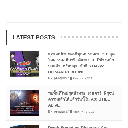
LATEST POSTS
สุดยอดตัวละครที่ทุกคนรอคอย PVP สุด
โหด SSR ฮิบาริ เคียวยะ 10 ปีข้างหน้า
มาแล้ว! พร้อมลุยแล้วที่ Katekyō
HITMAN REBORN!
By
/
สิงหาคม 4, 2021
penguin
พบพื้นที่ใหม่สุดท้าทาย ‘เลสคาร์’ พิสูจน์
ความกล้าได้แล้ววันนี้ใน A3: STILL
ALIVE
By
/
กรกฎาคม 9, 2021
penguin
Death Stranding Director’s Cut