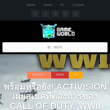
Mobile
Online
PC
Console
Toggle
MENU
navigation
CONSOLE
NEWS
PC
พร้อมหรือยัง! ACTIVISION
เผยสเปคที่ต้องการของ
CALL OF DUTY: WWII