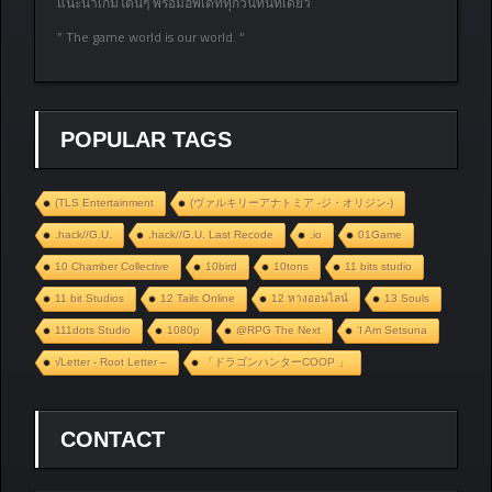
แนะนำเกมโดนๆ พร้อมอัพเดททุกวันที่นี่ที่เดียว
” The game world is our world. “
POPULAR TAGS
(TLS Entertainment
(ヴァルキリーアナトミア ‐ジ・オリジン‐)
.hack//G.U.
.hack//G.U. Last Recode
.io
01Game
10 Chamber Collective
10bird
10tons
11 bits studio
11 bit Studios
12 Tails Online
12 หางออนไลน์
13 Souls
111dots Studio
1080p
@RPG The Next
‘I Am Setsuna
√Letter - Root Letter –
「ドラゴンハンターCOOP 」
CONTACT