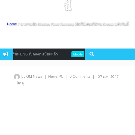
นี้
/ มาตามนัด Mobius Final Fantasy เปิดให้เล่นฟรีผ่าน Steam แล้ววันนี้
Home
เวอร์ชั่น ENG เปิดลงทะเบียนแล้ว
Chain Chronicle 3 สงครามบทใหม่เปิ
Mobile
|
|
|
07 ก.พ. 2017
|
by GM News
News
PC
0 Comments
เปิดดู