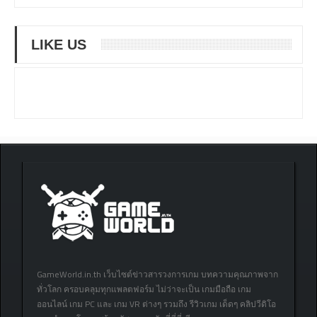
LIKE US
GameWorld.in.th เว็บไซต์ข่าวสารวงการเกม บทความคุณภาพจาก
ทั่วโลก ครอบคลุมทุกแพลตฟอร์ม ไม่ว่าจะเป็น เกมมือถือ เกม
ออนไลน์ เกม PC และ เกม VR ต่างๆ รวมถึง รีวิวเกม เด็ดๆ คลิปวีดิโอ