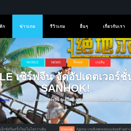
ลัก
ข่าวเกม
รีวิวเกม
อื่นๆ
เกี่ยวกับเรา
MOBILE
NEWS
ทั้งหมด
เกมจีน
ซิร์ฟจีน จัดอัปเดตเวอร์ชั่น 
SANHOK!
/ มาแล้ว PUBG Mobile เซิร์ฟจีน จัดอัปเดตเวอร์ชั่น 0.8.6 เพิ่มแผนที่ใหม่ Sanhok!
Home
ไฉไลกว่าเดิม
Agony เกมยิงสุดหลอนปล่อยตัวอย่างใหม่ พร้อมประกาศ
Console