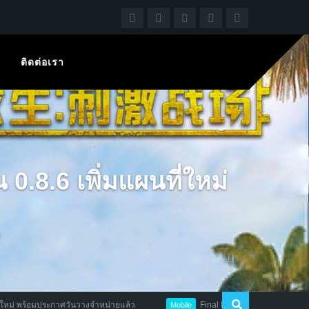
ติดต่อเรา
0.8.6 เพิ่มแผนที่ใหม่
วันวางจำหน่ายแล้ว
Final Fantasy XV Pocket Edition เคาะฤกษ์ OBT แล
Mobile