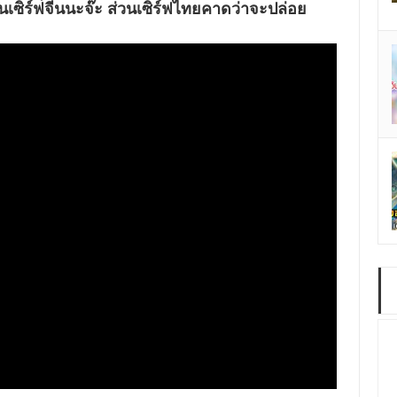
นเซิร์ฟจีนนะจ๊ะ ส่วนเซิร์ฟไทยคาดว่าจะปล่อย