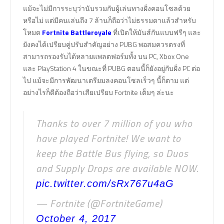
แม้จะไม่มีการระบุว่านับรวมกับผู้เล่นทางฝั่งคอนโซลด้วย
หรือไม่ แต่มีคนเล่นถึง 7 ล้านก็ถือว่าไม่ธรรมดาแล้วสำหรับ
โหมด
Fortnite Battleroyale
ที่เปิดให้มันส์กันแบบฟรีๆ และ
ยังคงได้เปรียบคู่ปรับสำคัญอย่าง PUBG พอสมควรตรงที่
สามารถรองรับได้หลายแพลตฟอร์มทั้ง บน PC, Xbox One
และ PlayStation 4 ในขณะที่ PUBG ตอนนี้ก็ยังอยู่กับฝั่ง PC ต่อ
ไป แม้จะมีการพัฒนาเตรียมลงคอนโซลเร็วๆ นี้ก็ตาม แต่
อย่างไรก็ดีต้องถือว่าเสียเปรียบ Fortnite เต็มๆ ล่ะนะ
Thanks to over 7 million of you who
have played Fortnite! We want to
keep the Battle Bus flying, so Duos
and Supply Drops are available NOW.
pic.twitter.com/sRx767u4aG
— Fortnite (@FortniteGame)
October 4, 2017