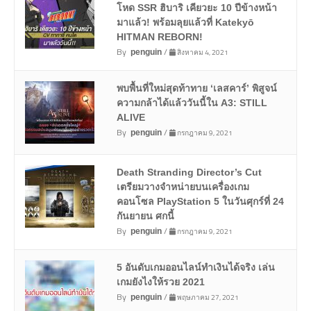
โหด SSR ฮิบาริ เคียวยะ 10 ปีข้างหน้า
มาแล้ว! พร้อมลุยแล้วที่ Katekyō
HITMAN REBORN!
By
/
สิงหาคม 4, 2021
penguin
พบพื้นที่ใหม่สุดท้าทาย ‘เลสคาร์’ พิสูจน์
ความกล้าได้แล้ววันนี้ใน A3: STILL
ALIVE
By
/
กรกฎาคม 9, 2021
penguin
Death Stranding Director’s Cut
เตรียมวางจำหน่ายบนเครื่องเกม
คอนโซล PlayStation 5 ในวันศุกร์ที่ 24
กันยายน ศกนี้
By
/
กรกฎาคม 9, 2021
penguin
5 อันดับเกมออนไลน์ทำเงินได้จริง เล่น
เกมยังไงให้รวย 2021
By
/
พฤษภาคม 27, 2021
penguin