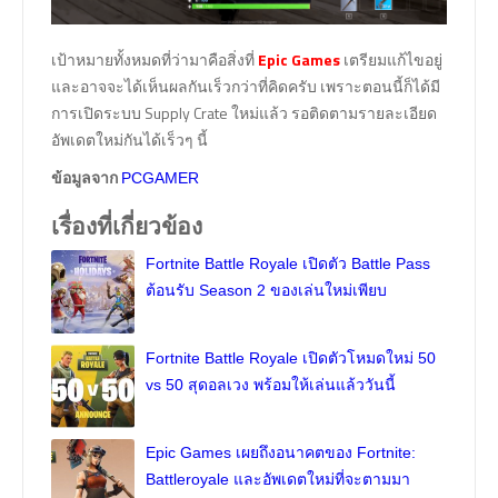
เป้าหมายทั้งหมดที่ว่ามาคือสิ่งที่
Epic Games
เตรียมแก้ไขอยู่
และอาจจะได้เห็นผลกันเร็วกว่าที่คิดครับ เพราะตอนนี้ก็ได้มี
การเปิดระบบ Supply Crate ใหม่แล้ว รอติดตามรายละเอียด
อัพเดตใหม่กันได้เร็วๆ นี้
ข้อมูลจาก
PCGAMER
เรื่องที่เกี่ยวข้อง
Fortnite Battle Royale เปิดตัว Battle Pass
ต้อนรับ Season 2 ของเล่นใหม่เพียบ
Fortnite Battle Royale เปิดตัวโหมดใหม่ 50
vs 50 สุดอลเวง พร้อมให้เล่นแล้ววันนี้
Epic Games เผยถึงอนาคตของ Fortnite:
Battleroyale และอัพเดตใหม่ที่จะตามมา