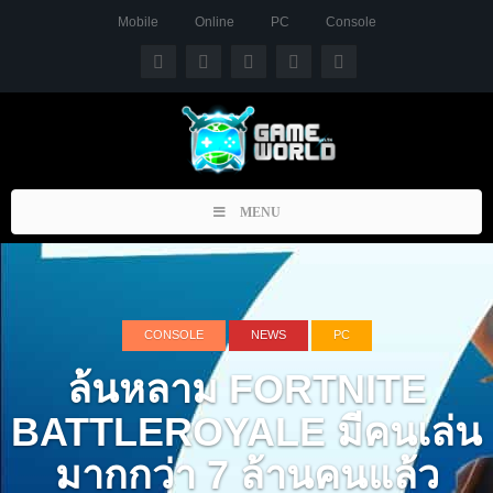
Mobile
Online
PC
Console
Toggle
MENU
navigation
CONSOLE
NEWS
PC
ล้นหลาม FORTNITE
BATTLEROYALE มีคนเล่น
มากกว่า 7 ล้านคนแล้ว