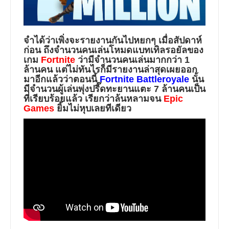
จำได้ว่าเพิ่งจะรายงานกันไปหยกๆ เมื่อสัปดาห์
ก่อน ถึงจำนวนคนเล่นโหมดแบทเทิลรอยัลของ
เกม
Fortnite
ว่ามีจำนวนคนเล่นมากกว่า 1
ล้านคน แต่ไม่ทันไรก็มีรายงานล่าสุดเผยออก
มาอีกแล้วว่าตอนนี้
Fortnite Battleroyale
นั้น
มีจำนวนผู้เล่นพุ่งปรี๊ดทะยานแตะ 7 ล้านคนเป็น
ที่เรียบร้อยแล้ว เรียกว่าล้นหลามจน
Epic
Games
ยิ้มไม่หุบเลยทีเดียว