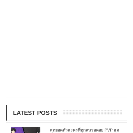
LATEST POSTS
สุดยอดตัวละครที่ทุกคนรอคอย PVP สุด