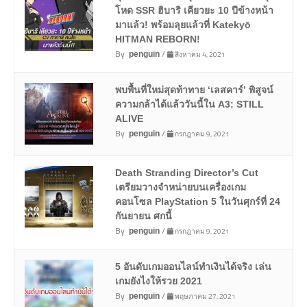
โหด SSR ฮิบาริ เคียวยะ 10 ปีข้างหน้า
มาแล้ว! พร้อมลุยแล้วที่ Katekyō
HITMAN REBORN!
By
/
สิงหาคม 4, 2021
penguin
พบพื้นที่ใหม่สุดท้าทาย ‘เลสคาร์’ พิสูจน์
ความกล้าได้แล้ววันนี้ใน A3: STILL
ALIVE
By
/
กรกฎาคม 9, 2021
penguin
Death Stranding Director’s Cut
เตรียมวางจำหน่ายบนเครื่องเกม
คอนโซล PlayStation 5 ในวันศุกร์ที่ 24
กันยายน ศกนี้
By
/
กรกฎาคม 9, 2021
penguin
5 อันดับเกมออนไลน์ทำเงินได้จริง เล่น
เกมยังไงให้รวย 2021
By
/
พฤษภาคม 27, 2021
penguin