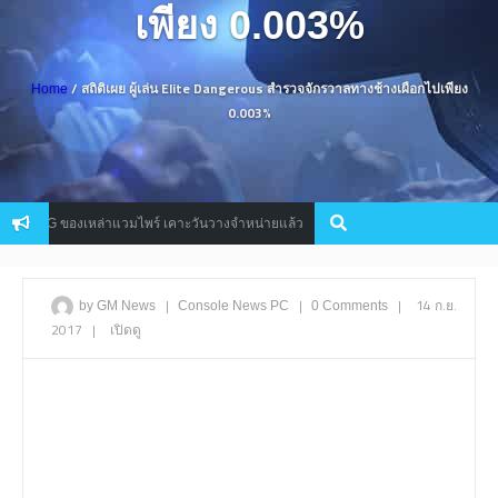
เพียง 0.003%
/ สถิติเผย ผู้เล่น Elite Dangerous สำรวจจักรวาลทางช้างเผือกไปเพียง
Home
0.003%
 RPG ของเหล่าแวมไพร์ เคาะวันวางจำหน่ายแล้ว
สุดยอดเกมครอสโอเว
Console
|
|
|
14 ก.ย.
by GM News
Console
News
PC
0 Comments
2017
|
เปิดดู