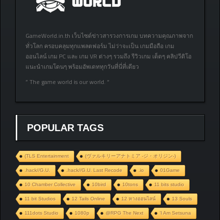
GameWorld.in.th เว็บไซต์ข่าวสารวงการเกม บทความคุณภาพจาก
ทั่วโลก ครอบคลุมทุกแพลตฟอร์ม ไม่ว่าจะเป็น เกมมือถือ เกม
ออนไลน์ เกม PC และ เกม VR ต่างๆ รวมถึง รีวิวเกม เด็ดๆ คลิปวีดิโอ
แนะนำเกมโดนๆ พร้อมอัพเดททุกวันที่นี่ที่เดียว
” The game world is our world. “
POPULAR TAGS
(TLS Entertainment
(ヴァルキリーアナトミア ‐ジ・オリジン‐)
.hack//G.U.
.hack//G.U. Last Recode
.io
01Game
10 Chamber Collective
10bird
10tons
11 bits studio
11 bit Studios
12 Tails Online
12 หางออนไลน์
13 Souls
111dots Studio
1080p
@RPG The Next
‘I Am Setsuna