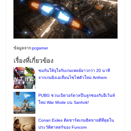
ข้อมูลจาก
pcgamer
เรื่องที่เกี่ยวข้อง
ชมกันให้จุใจกับเกมเพลย์ยาวกว่า 20 นาที
จากเกมยิงเอเลี่ยนไซไฟตัวใหม่ Anthem
PUBG ชวนเปิดวอร์ดวลปืนลูกซองกับอีเว้นท์
ใหม่ War Mode บน Sanhok!
Conan Exiles ติดชาร์ตเกมฮิตขายดีที่สุดใน
ประวัติศาสตร์ของ Funcom