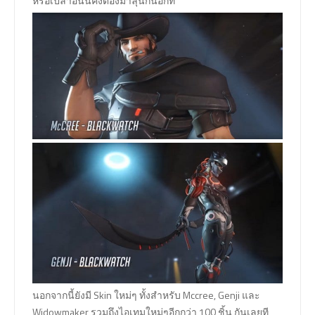
หรือเปล่าอันนี้คงต้องมาลุ้นกันอีกที
นอกจากนี้ยังมี Skin ใหม่ๆ ทั้งสำหรับ Mccree, Genji และ
Widowmaker รวมถึงไอเทมใหม่ๆอีกกว่า 100 ชิ้น กันเลยที