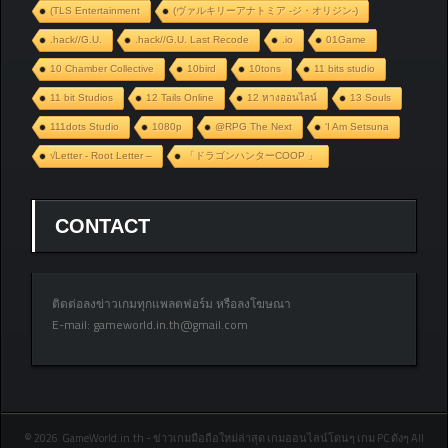
(TLS Entertainment
(ヴァルキリーアナトミア ‐ジ・オリジン‐)
.hack//G.U.
.hack//G.U. Last Recode
.io
01Game
10 Chamber Collective
10bird
10tons
11 bits studio
11 bit Studios
12 Tails Online
12 หางออนไลน์
13 Souls
111dots Studio
1080p
@RPG The Next
‘I Am Setsuna
√Letter - Root Letter –
「ドラゴンハンターCOOP 」
CONTACT
ติดต่อลงข่าวเกมทุกแพลตฟอร์ม หรือลงโฆษณา
E-mail:
gameworld.in.th@gmail.com
© 2026 GameWorld.in.th - ข่าวเกมมือถือใหม่ล่าสุด เกมออนไลน์โดนๆ เกม PC ดังๆ All