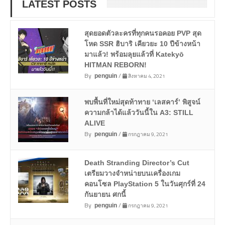
LATEST POSTS
สุดยอดตัวละครที่ทุกคนรอคอย PVP สุด
โหด SSR ฮิบาริ เคียวยะ 10 ปีข้างหน้า
มาแล้ว! พร้อมลุยแล้วที่ Katekyō
HITMAN REBORN!
By
/
สิงหาคม 4, 2021
penguin
พบพื้นที่ใหม่สุดท้าทาย ‘เลสคาร์’ พิสูจน์
ความกล้าได้แล้ววันนี้ใน A3: STILL
ALIVE
By
/
กรกฎาคม 9, 2021
penguin
Death Stranding Director’s Cut
เตรียมวางจำหน่ายบนเครื่องเกม
คอนโซล PlayStation 5 ในวันศุกร์ที่ 24
กันยายน ศกนี้
By
/
กรกฎาคม 9, 2021
penguin