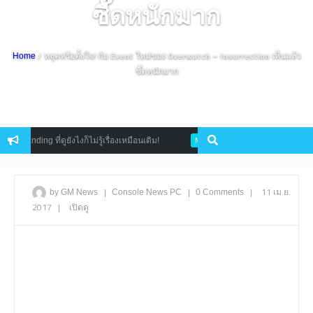
ซี๊ดหนักมาก
/ หลุดหรือตั้งใจ! กับ Event ใหม่ของ Overwatch – Insurrection เห็นแล้ว
Home
ซี๊ดหนักมาก
ing ที่ดูยังไงก็ไม่รู้เรื่องเหมือนเดิม!
เซอร์ไพร์ส RoV สุดยอดเกม MO
Mobile
|
|
|
11 เม.ย.
by GM News
Console
News
PC
0 Comments
2017
|
เปิดดู