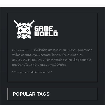
GameWorld.in.th เว็บไซต์ข่าวสารวงการเกม บทความคุณภาพจาก
ทั่วโลก ครอบคลุมทุกแพลตฟอร์ม ไม่ว่าจะเป็น เกมมือถือ เกม
ออนไลน์ เกม PC และ เกม VR ต่างๆ รวมถึง รีวิวเกม เด็ดๆ คลิปวีดิโอ
แนะนำเกมโดนๆ พร้อมอัพเดททุกวันที่นี่ที่เดียว
” The game world is our world. “
POPULAR TAGS