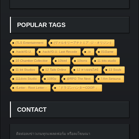
POPULAR TAGS
(TLS Entertainment
(ヴァルキリーアナトミア ‐ジ・オリジン‐)
.hack//G.U.
.hack//G.U. Last Recode
.io
01Game
10 Chamber Collective
10bird
10tons
11 bits studio
11 bit Studios
12 Tails Online
12 หางออนไลน์
13 Souls
111dots Studio
1080p
@RPG The Next
‘I Am Setsuna
√Letter - Root Letter –
「ドラゴンハンターCOOP 」
CONTACT
ติดต่อลงข่าวเกมทุกแพลตฟอร์ม หรือลงโฆษณา