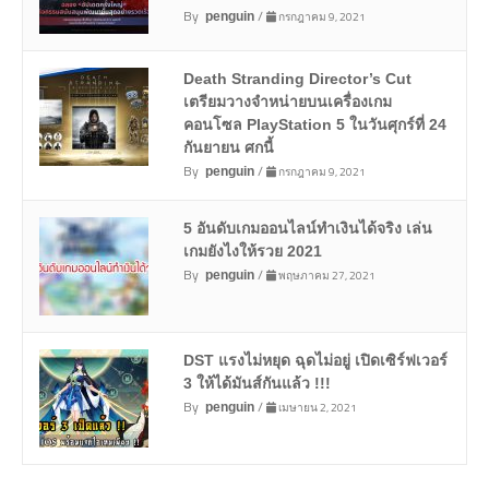
By
/
กรกฎาคม 9, 2021
penguin
Death Stranding Director’s Cut
เตรียมวางจำหน่ายบนเครื่องเกม
คอนโซล PlayStation 5 ในวันศุกร์ที่ 24
กันยายน ศกนี้
By
/
กรกฎาคม 9, 2021
penguin
5 อันดับเกมออนไลน์ทำเงินได้จริง เล่น
เกมยังไงให้รวย 2021
By
/
พฤษภาคม 27, 2021
penguin
DST แรงไม่หยุด ฉุดไม่อยู่ เปิดเซิร์ฟเวอร์
3 ให้ได้มันส์กันแล้ว !!!
By
/
เมษายน 2, 2021
penguin