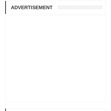
ADVERTISEMENT