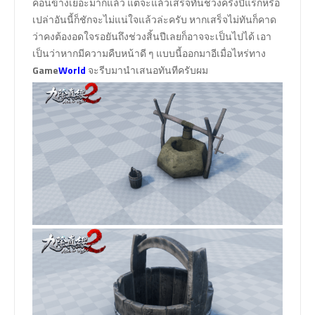
ค่อนข้างเยอะมากแล้ว แต่จะแล้วเสร็จทันช่วงครึ่งปีแรกหรือ
เปล่าอันนี้ก็ชักจะไม่แน่ใจแล้วล่ะครับ หากเสร็จไม่ทันก็คาด
ว่าคงต้องอดใจรอยันถึงช่วงสิ้นปีเลยก็อาจจะเป็นไปได้ เอา
เป็นว่าหากมีความคืบหน้าดี ๆ แบบนี้ออกมาอีเมื่อไหร่ทาง
Game
World
จะรีบมานำเสนอทันทีครับผม