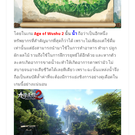
โดยในเกม
Age of Wushu 2
นั้น
น้ำ
ถือว่าเป็นอีกหนึ่ง
ทรัพยากรที่สำคัญมากที่สุดก็ว่าได้ เพราะไม่เพียงแต่ใช้ดื่ม
เท่านั้นแต่ยังสามารถนำมาใช้ในการทำอาหาร ทำยา ปลูก
ผัก ผลไม้ รวมถึงใช้ในการฝึกวรยุทธ์ได้อีกด้วย และหากตัว
ละครเกิดอาการขาดน้ำจะทำให้เกิดอาการตาพร่ามัว ไม่
สบายจนอาจเสียชีวิตได้เลยทีเดียว เพราะฉะนั้นแหล่งน้ำจึง
ถือเป็นสมบัติล้ำค่าที่จะต้องมีการแย่งชิงการอย่างดุเดือดใน
เกมนี้อย่างแน่นอน