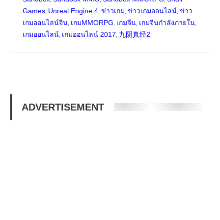
,
,
,
,
Games
Unreal Engine 4
ข่าวเกม
ข่าวเกมออนไลน์
ข่าว
,
,
,
,
เกมออนไลน์จีน
เกมMMORPG
เกมจีน
เกมจีนกำลังภายใน
,
,
เกมออนไลน์
เกมออนไลน์ 2017
九阴真经2
ADVERTISEMENT