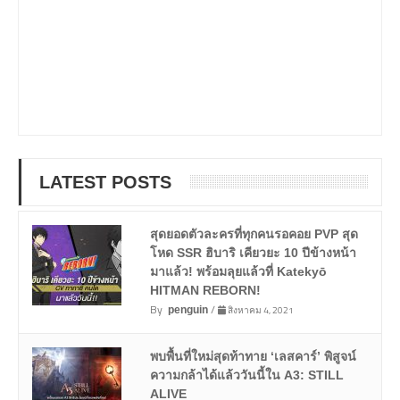
LATEST POSTS
สุดยอดตัวละครที่ทุกคนรอคอย PVP สุด
โหด SSR ฮิบาริ เคียวยะ 10 ปีข้างหน้า
มาแล้ว! พร้อมลุยแล้วที่ Katekyō
HITMAN REBORN!
By
/
สิงหาคม 4, 2021
penguin
พบพื้นที่ใหม่สุดท้าทาย ‘เลสคาร์’ พิสูจน์
ความกล้าได้แล้ววันนี้ใน A3: STILL
ALIVE