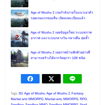
Age of Wushu 2 เกมกำลังภายในแนวเอาตัว
รอดเกมแรกของจีน เปิดลงทะเบียนแล้ว
Age of Wushu 2 เผยข้อมูลใหม่ ระบบสภาพ
อากาศ และระบบกลางวัน-กลางคืน สุดล้ำ
Age of Wushu 2 เผยภาพบ้านพักตัวอย่างที่
สามารถสร้างได้จากวัสดุกว่า 108 ชนิด
Tags:
,
,
,
,
3D
Age of Wushu
Age of Wushu 2
Fantasy
,
,
,
,
Martial arts MMORPG
Martial-arts
MMORPG
RPG
,
,
,
Sandbox
Sandbox MMO
Sandbox MMORPG
Snail