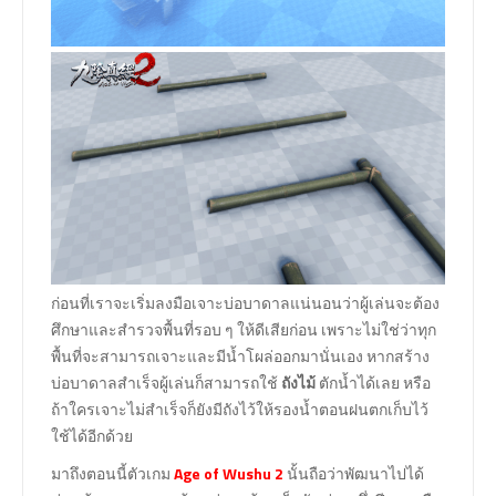
ก่อนที่เราจะเริ่มลงมือเจาะบ่อบาดาลแน่นอนว่าผู้เล่นจะต้อง
ศึกษาและสำรวจพื้นที่รอบ ๆ ให้ดีเสียก่อน เพราะไม่ใช่ว่าทุก
พื้นที่จะสามารถเจาะและมีน้ำโผล่ออกมานั่นเอง หากสร้าง
บ่อบาดาลสำเร็จผู้เล่นก็สามารถใช้
ถังไม้
ตักน้ำได้เลย หรือ
ถ้าใครเจาะไม่สำเร็จก็ยังมีถังไว้ให้รองน้ำตอนฝนตกเก็บไว้
ใช้ได้อีกด้วย
มาถึงตอนนี้ตัวเกม
Age of Wushu 2
นั้นถือว่าพัฒนาไปได้