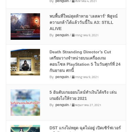
By
/
สิงหาคม 4, 2021
penguin
พบพื้นที่ใหม่สุดท้าทาย ‘เลสคาร์’ พิสูจน์
ความกล้าได้แล้ววันนี้ใน A3: STILL
ALIVE
By
/
กรกฎาคม 9, 2021
penguin
Death Stranding Director’s Cut
เตรียมวางจำหน่ายบนเครื่องเกม
คอนโซล PlayStation 5 ในวันศุกร์ที่ 24
กันยายน ศกนี้
By
/
กรกฎาคม 9, 2021
penguin
5 อันดับเกมออนไลน์ทำเงินได้จริง เล่น
เกมยังไงให้รวย 2021
By
/
พฤษภาคม 27, 2021
penguin
DST แรงไม่หยุด ฉุดไม่อยู่ เปิดเซิร์ฟเวอร์