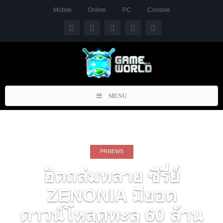
Mobile
Online
PC
Console
Toggle
MENU
navigation
PRNEWS
ฮิตถล่มทลาย ซีรี่ย์
ZENONIA มียอด
ดาวน์โหลดทะลุ 60 ล้าน