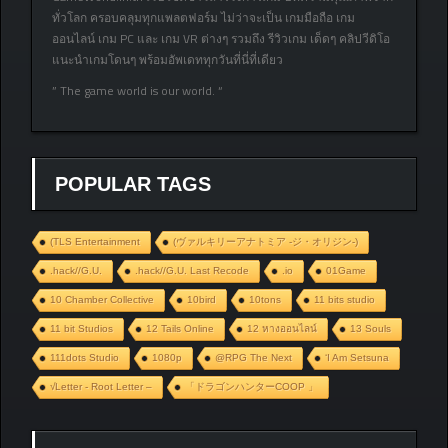
ทั่วโลก ครอบคลุมทุกแพลตฟอร์ม ไม่ว่าจะเป็น เกมมือถือ เกม
ออนไลน์ เกม PC และ เกม VR ต่างๆ รวมถึง รีวิวเกม เด็ดๆ คลิปวีดิโอ
แนะนำเกมโดนๆ พร้อมอัพเดททุกวันที่นี่ที่เดียว
” The game world is our world. “
POPULAR TAGS
(TLS Entertainment
(ヴァルキリーアナトミア ‐ジ・オリジン‐)
.hack//G.U.
.hack//G.U. Last Recode
.io
01Game
10 Chamber Collective
10bird
10tons
11 bits studio
11 bit Studios
12 Tails Online
12 หางออนไลน์
13 Souls
111dots Studio
1080p
@RPG The Next
‘I Am Setsuna
√Letter - Root Letter –
「ドラゴンハンターCOOP 」