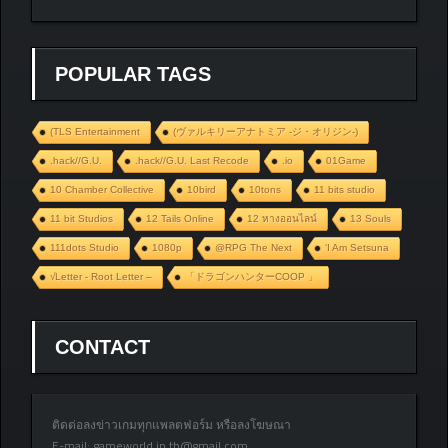
POPULAR TAGS
(TLS Entertainment
(ヴァルキリーアナトミア ‐ジ・オリジン‐)
.hack//G.U.
.hack//G.U. Last Recode
.io
01Game
10 Chamber Collective
10bird
10tons
11 bits studio
11 bit Studios
12 Tails Online
12 หางออนไลน์
13 Souls
111dots Studio
1080p
@RPG The Next
‘I Am Setsuna
√Letter - Root Letter –
「ドラゴンハンターCOOP 」
CONTACT
ติดต่อลงข่าวเกมทุกแพลตฟอร์ม หรือลงโฆษณา
E-mail:
gameworld.in.th@gmail.com