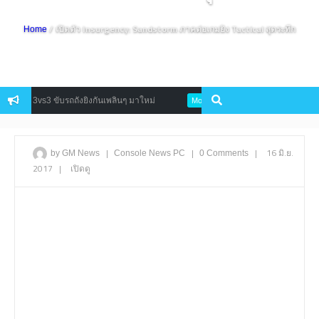
/ เปิดตัว Insurgency: Sandstorm ภาคต่อเกมยิง Tactical สุดระทึก
Home
ม์ 3vs3 ขับรถถังยิงกันเพลินๆ มาใหม่
สานต่อตำนาน Asura Mobile เปิด
Mobile
|
|
|
16 มิ.ย.
by GM News
Console
News
PC
0 Comments
2017
|
เปิดดู