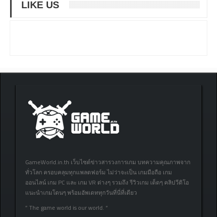
LIKE US
GameWorld.in.th เว็บไซต์ข่าวสารวงการเกม บทความคุณภาพจาก
ทั่วโลก ครอบคลุมทุกแพลตฟอร์ม ไม่ว่าจะเป็น เกมมือถือ เกม
ออนไลน์ เกม PC และ เกม VR ต่างๆ รวมถึง รีวิวเกม เด็ดๆ คลิปวีดิโอ
แนะนำเกมโดนๆ พร้อมอัพเดททุกวันที่นี่ที่เดียว
” The game world is our world. “