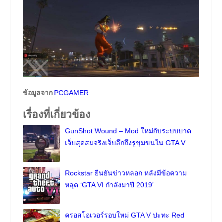
ข้อมูลจาก
PCGAMER
เรื่องที่เกี่ยวข้อง
GunShot Wound – Mod ใหม่กับระบบบาด
เจ็บสุดสมจริงเจ็บลึกถึงรูขุมขนใน GTA V
Rockstar ยืนยันข่าวหลอก หลังมีข้อความ
หลุด ‘GTA VI กำลังมาปี 2019’
ครอสโอเวอร์รอบใหม่ GTA V ปะทะ Red