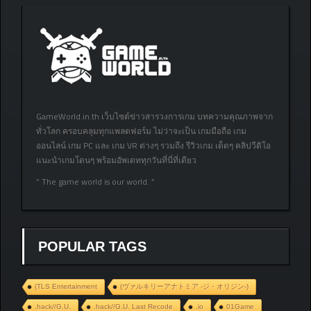
GameWorld.in.th เว็บไซต์ข่าวสารวงการเกม บทความคุณภาพจาก
ทั่วโลก ครอบคลุมทุกแพลตฟอร์ม ไม่ว่าจะเป็น เกมมือถือ เกม
ออนไลน์ เกม PC และ เกม VR ต่างๆ รวมถึง รีวิวเกม เด็ดๆ คลิปวีดิโอ
แนะนำเกมโดนๆ พร้อมอัพเดททุกวันที่นี่ที่เดียว
” The game world is our world. “
POPULAR TAGS
(TLS Entertainment
(ヴァルキリーアナトミア ‐ジ・オリジン‐)
.hack//G.U.
.hack//G.U. Last Recode
.io
01Game