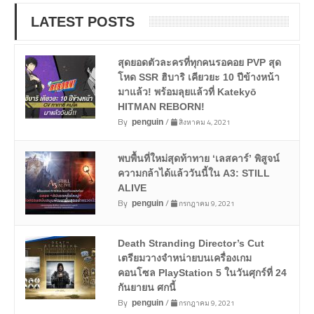
LATEST POSTS
สุดยอดตัวละครที่ทุกคนรอคอย PVP สุด
โหด SSR ฮิบาริ เคียวยะ 10 ปีข้างหน้า
มาแล้ว! พร้อมลุยแล้วที่ Katekyō
HITMAN REBORN!
By
/
สิงหาคม 4, 2021
penguin
พบพื้นที่ใหม่สุดท้าทาย ‘เลสคาร์’ พิสูจน์
ความกล้าได้แล้ววันนี้ใน A3: STILL
ALIVE
By
/
กรกฎาคม 9, 2021
penguin
Death Stranding Director’s Cut
เตรียมวางจำหน่ายบนเครื่องเกม
คอนโซล PlayStation 5 ในวันศุกร์ที่ 24
กันยายน ศกนี้
By
/
กรกฎาคม 9, 2021
penguin