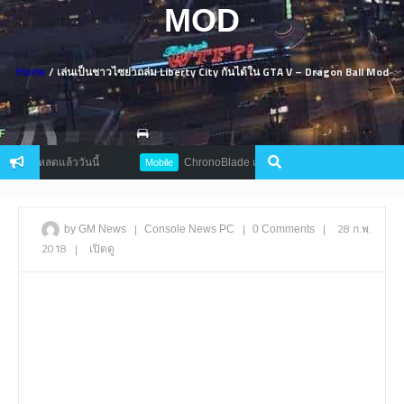
MOD
/ เล่นเป็นชาวไซย่าถล่ม Liberty City กันได้ใน GTA V – Dragon Ball Mod
Home
ปิดโหลดแล้ววันนี้
ChronoBlade เกมแอ็คชั่น RPG สาย PvP คุณภาพสูง
Mobile
|
|
|
28 ก.พ.
by GM News
Console
News
PC
0 Comments
2018
|
เปิดดู