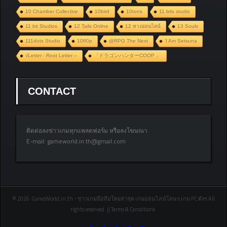
10 Chamber Collective
10bird
10tons
11 bits studio
11 bit Studios
12 Tails Online
12 หางออนไลน์
13 Souls
111dots Studio
1080p
@RPG The Next
‘I Am Setsuna
√Letter - Root Letter –
「ドラゴンハンターCOOP 」
CONTACT
ติดต่อลงข่าวเกมทุกแพลตฟอร์ม หรือลงโฆษณา
E-mail:
gameworld.in.th@gmail.com
© 2026 GameWorld.in.th - ข่าวเกมมือถือใหม่ล่าสุด เกมออนไลน์โดนๆ เกม PC ดังๆ All
rights reserved. || Terms & Conditions