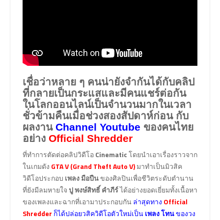
เชื่อว่าหลาย ๆ คนน่ายังจำกันได้กับคลิป
ที่กลายเป็นกระแสและมีคนแชร์ต่อกัน
ในโลกออนไลน์เป็นจำนวนมากในเวลา
ชั่วข้ามคืนเมื่อช่วงสองสัปดาห์ก่อน กับ
ผลงาน
Channel Youtube
ของคนไทย
อย่าง
Official Shredder
ที่ทำการตัดต่อคลิปวิดีโอ
Cinematic
โดยนำเอาเรื่องราวจาก
ในเกมดัง
GTA V (Grand Theft Auto V)
มาทำเป็นมิวสิค
วิดีโอประกอบ
เพลง มือปืน
ของศิลปินเพื่อชีวิตระดับตำนาน
ที่ยังมีลมหายใจ
ปู พงษ์สิทธิ์ คำภีร์
ได้อย่างยอดเยี่ยมทั้งเนื้อหา
ของเพลงและฉากที่เอามาประกอบกัน
ล่าสุดทาง
Official
Shredder
ก็ได้ปล่อยวสิควิดีโอตัวใหม่เป็น
เพลง โทน
ของวง