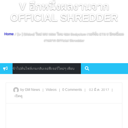
V อีกหนึ่งผลงานจาก
OFFICIAL SHREDDER
/ [►] (Video) ใหม่ MV เพลง โทน ของ Bodyslam เวอร์ชั่น GTA V อีกหนึ่งผล
Home
งานจาก Official Shredder
GO เข้าไปค้นไฟล์เกมกลับเจอฟีเจอร์ใหม่ๆ เพียบ
Bandai Namco เผยฟ
Console
|
|
|
02 มี.ค. 2017
|
by GM News
Videos
0 Comments
เปิดดู