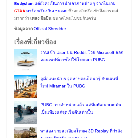
Bodyslam
แต่ยังคงเป็นการนำเอาภาพต่าง ๆ จากในเกม
GTA V
มาร้อยเรียงกันเช่นเคย
ซึ่งจะเจ๋งหรือเข้าถึงอารมณ์
มากกว่า
เพลง มือปืน
ขนาดไหนไปชมกันครับ
ข้อมูลจาก
Official Shredder
เรื่องที่เกี่ยวข้อง
งานเข้า User บน Reddit โวย Microsoft ลอก
คอนเซปท์ภาพไปใช้โฆษณา PUBG
คู่มือแนะนำ 5 จุดหาของเด็ดน่ารู้ กับแผนที่
ใหม่ Miramar ใน PUBG
PUBG วางจำหน่ายแล้ว แต่ทีมพัฒนาเผยมัน
เป็นเพียงแค่จุดเริ่มต้นเท่านั้น
พาส่อง รายละเอียดโหมด 3D Replay ที่กำลัง