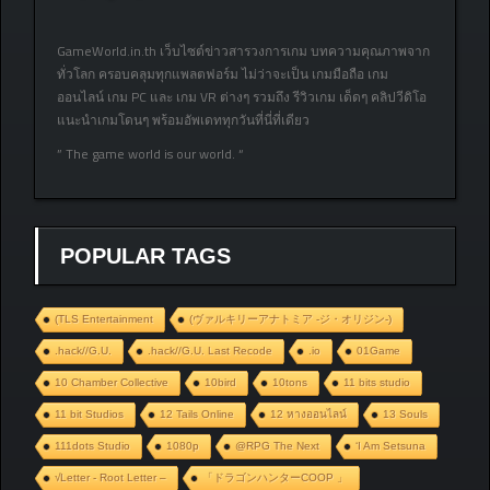
GameWorld.in.th เว็บไซต์ข่าวสารวงการเกม บทความคุณภาพจาก
ทั่วโลก ครอบคลุมทุกแพลตฟอร์ม ไม่ว่าจะเป็น เกมมือถือ เกม
ออนไลน์ เกม PC และ เกม VR ต่างๆ รวมถึง รีวิวเกม เด็ดๆ คลิปวีดิโอ
แนะนำเกมโดนๆ พร้อมอัพเดททุกวันที่นี่ที่เดียว
” The game world is our world. “
POPULAR TAGS
(TLS Entertainment
(ヴァルキリーアナトミア ‐ジ・オリジン‐)
.hack//G.U.
.hack//G.U. Last Recode
.io
01Game
10 Chamber Collective
10bird
10tons
11 bits studio
11 bit Studios
12 Tails Online
12 หางออนไลน์
13 Souls
111dots Studio
1080p
@RPG The Next
‘I Am Setsuna
√Letter - Root Letter –
「ドラゴンハンターCOOP 」