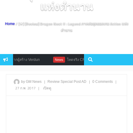
แห่งตำนาน
/ [★] [Review] Dragon Nest II : Legend ภาคต่อสุดยอดเกม Action แห่ง
Home
ตำนาน
ผู้สร้าง Verdun
โหดจริง CROSSOUT เกมแอคชั่นซิ่งรถบดขยี้ท้านรก เป
News
|
|
|
by GM News
Review
Special Post AD
0 Comments
27 ก.พ. 2017
|
เปิดดู