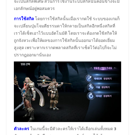
จะเป็นสกิลพิเศษ ส่วนการใช้งานระบบสกิลนั้นค่อนข้างจะมี
เอกลักษณ์อยู่พอสมควร
การใช้สกิล
โดยการใช้สกิลนั้นเมื่อเรากดใช้ ระบบของเกมก็
จะเปลี่ยนปุ่มโจมตีธรรมดาให้กลายเป็นสกิลอีกหนี่งสกิลที่
เราได้เซ็ตเอาไว้แบบอัตโนมัติ โดยเราจะต้องกดใช้สกิลให้
ถูกจังหวะเพื่อให้ผลของการใช้สกิลนั้นออกมาได้ยอดเยี่ยม
สูงสุด เพราะหากเรากดพลาดสกิลที่เราเซ็ตไว้ต่อไปก็จะไม่
ปรากฎออกมานั่นเอง
ตัวละคร
ในเกมนี้จะมีตัวละครให้เราได้เลือกเล่นทั้งหมด
3