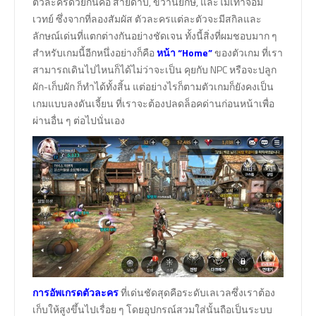
ตัวละครด้วยกันคือ สายดาบ, ขวานยักษ์, และไม้เท้าจอม
เวทย์ ซึ่งจากที่ลองสัมผัส ตัวละครแต่ละตัวจะมีสกิลและ
ลักษณ์เด่นที่แตกต่างกันอย่างชัดเจน ทั้งนี้สิ่งที่ผมชอบมาก ๆ
สำหรับเกมนี้อีกหนึ่งอย่างก็คือ
หน้า “Home”
ของตัวเกม ที่เรา
สามารถเดินไปไหนก็ได้ไม่ว่าจะเป็น คุยกับ NPC หรือจะปลูก
ผัก-เก็บผัก ก็ทำได้ทั้งสิ้น แต่อย่างไรก็ตามตัวเกมก็ยังคงเป็น
เกมแบบลงดันเจี้ยน ที่เราจะต้องปลดล็อคด่านก่อนหน้าเพื่อ
ผ่านอื่น ๆ ต่อไปนั่นเอง
การอัพเกรดตัวละคร
ที่เด่นชัดสุดคือระดับเลเวลซึ่งเราต้อง
เก็บให้สูงขึ้นไปเรื่อย ๆ โดยอุปกรณ์สวมใส่นั้นถือเป็นระบบ