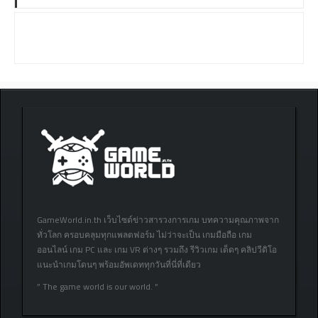
GameWorld.in.th เว็บไซต์ข่าวสารวงการเกม บทความคุณภาพจาก
ทั่วโลก ครอบคลุมทุกแพลตฟอร์ม ไม่ว่าจะเป็น เกมมือถือ เกม
ออนไลน์ เกม PC และ เกม VR ต่างๆ รวมถึง รีวิวเกม เด็ดๆ คลิปวีดิโอ
แนะนำเกมโดนๆ พร้อมอัพเดททุกวันที่นี่ที่เดียว
” The game world is our world. “