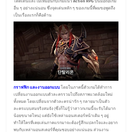
โดดเด่นและไม่เหมือนกับเกมแนว
Action RPG
บนมือถือเกม
อื่น ๆ อย่างแน่นอน ซึ่งจุดเด่นหลัก ๆ ของเกมนี้ที่ผมขอพูดถึง
เป็นเรื่องแรกก็คือด้าน
กราฟฟิก และงานออกแบบ
โดยในภาคนี้ตัวเกมได้ทำการ
เปลี่ยนงานออกแบบตัวละครรวมไปถึงสภาพแวดล้อมใหม่
ทั้งหมด โดยเปลี่ยนจากตัวละครน่ารัก ๆ กลายมาเป็นตัว
ละครแบบสมจริงสมจัง (ซึ่งก็ไม่รู้ว่าสาวกเกมนี้จะรับได้มาก
น้อยขนาดไหน) แต่ยังใช้เหล่ามอนสเตอร์หน้าเดิม ๆ อยู่
ทำให้ใครที่เคยเล่นภาคแรกมาจะต้องรู้สึกแปลกใจและอยาก
พบกับเหล่ามอนสเตอร์ที่คุณชอบอย่างแน่นอน ส่วนงาน