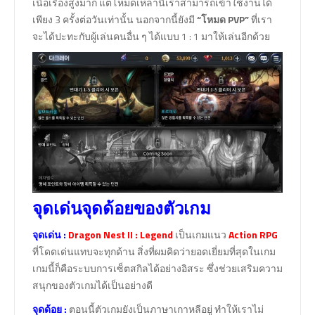
เนื้อเรื่องสูงมาก แต่โหมดเหล่านี้เราสามารถเข้าใช้งานได้
เพียง 3 ครั้งต่อวันเท่านั้น นอกจากนี้ยังมี
“โหมด PVP”
ที่เรา
จะได้ปะทะกับผู้เล่นคนอื่น ๆ ได้แบบ 1 : 1 มาให้เล่นอีกด้วย
จุดเด่นจุดด้อยของตัวเกม
จุดเด่น
:
Dragon Nest II : Legend
เป็นเกมแนว
Action RPG
ที่โดดเด่นแทบจะทุกด้าน สิ่งที่ผมคิดว่ายอดเยี่ยมที่สุดในเกม
เกมนี้ก็คือระบบการเซ็ตสกิลได้อย่างอิสระ ซึ่งช่วยเสริมความ
สนุกของตัวเกมได้เป็นอย่างดี
จุดด้อย
:
ตอนนี้ตัวเกมยังเป็นภาษาเกาหลีอยู่ ทำให้เราไม่