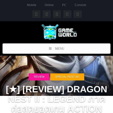
Mobile
Online
PC
Console
Toggle
MENU
navigation
REVIEW
SPECIAL POST AD
[★] [REVIEW] DRAGON
NEST II : LEGEND ภาค
ต่อสุดยอดเกม ACTION