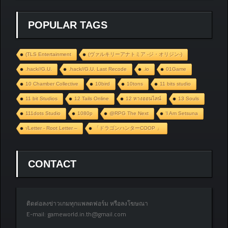
POPULAR TAGS
(TLS Entertainment
(ヴァルキリーアナトミア ‐ジ・オリジン‐)
.hack//G.U.
.hack//G.U. Last Recode
.io
01Game
10 Chamber Collective
10bird
10tons
11 bits studio
11 bit Studios
12 Tails Online
12 หางออนไลน์
13 Souls
111dots Studio
1080p
@RPG The Next
‘I Am Setsuna
√Letter - Root Letter –
「ドラゴンハンターCOOP 」
CONTACT
ติดต่อลงข่าวเกมทุกแพลตฟอร์ม หรือลงโฆษณา
E-mail:
gameworld.in.th@gmail.com