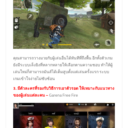
คุณสามารถวางมวยกับผู้เล่นอื่นได้ทันทีที่ถึงพื้น อีกทั้งตัวเกม
ยังมีระบบเล็งยิงที่หลากหลายให้เลือกตามความชอบ ทำให้ผู้
เล่นใหม่ก็สามารถมันส์ได้เต็มสูบตั้งแต่เล่นครั้งแรก ระบบ
เกมเข้าใจง่ายไม่ซับซ้อน
3. มีตัวละครที่รองรับวิธีการเอาตัวรอด ให้เหมาะกับแนวทาง
ของผู้เล่นแต่ละคน –
Garena Free Fire