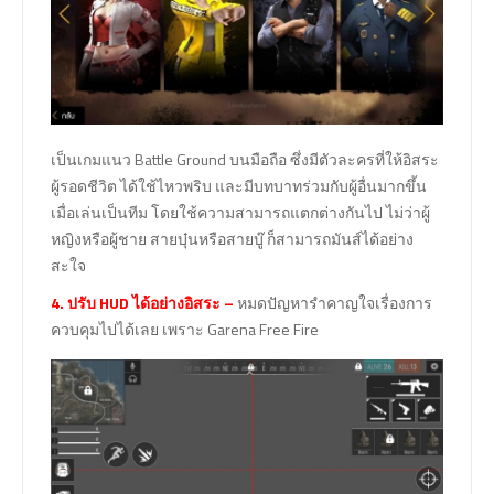
เป็นเกมแนว Battle Ground บนมือถือ ซึ่งมีตัวละครที่ให้อิสระ
ผู้รอดชีวิต ได้ใช้ไหวพริบ และมีบทบาทร่วมกับผู้อื่นมากขึ้น
เมื่อเล่นเป็นทีม โดยใช้ความสามารถแตกต่างกันไป ไม่ว่าผู้
หญิงหรือผู้ชาย สายบุ๋นหรือสายบู๊ ก็สามารถมันส์ได้อย่าง
สะใจ
4. ปรับ HUD ได้อย่างอิสระ –
หมดปัญหารำคาญใจเรื่องการ
ควบคุมไปได้เลย เพราะ Garena Free Fire