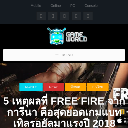
Mobile
Online
PC
Console
Toggle
MENU
navigation
MOBILE
NEWS
ทั้งหมด
เกมไทย
5 เหตุผลที่ FREE FIRE จาก
การีนา คือสุดยอดเกมแบท
เทิลรอยัลมาแรงปี 2018