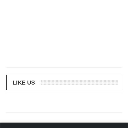
LIKE US