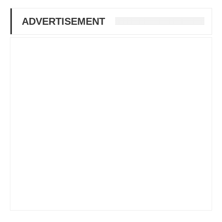
ADVERTISEMENT