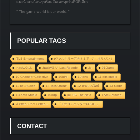
แนะนำเกมโดนๆ พร้อมอัพเดททุกวันที่นี่ที่เดียว
” The game world is our world. “
POPULAR TAGS
(TLS Entertainment
(ヴァルキリーアナトミア ‐ジ・オリジン‐)
.hack//G.U.
.hack//G.U. Last Recode
.io
01Game
10 Chamber Collective
10bird
10tons
11 bits studio
11 bit Studios
12 Tails Online
12 หางออนไลน์
13 Souls
111dots Studio
1080p
@RPG The Next
‘I Am Setsuna
√Letter - Root Letter –
「ドラゴンハンターCOOP 」
CONTACT