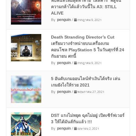
พบพื้นที่ใหม่สุดท้าทาย ‘เลสคาร์’ พิสูจน์
ความกล้าได้แล้ววันนี้ใน A3: STILL
ALIVE
By
/
กรกฎาคม 9, 2021
penguin
Death Stranding Director’s Cut
เตรียมวางจำหน่ายบนเครื่องเกม
คอนโซล PlayStation 5 ในวันศุกร์ที่ 24
กันยายน ศกนี้
By
/
กรกฎาคม 9, 2021
penguin
5 อันดับเกมออนไลน์ทำเงินได้จริง เล่น
เกมยังไงให้รวย 2021
By
/
พฤษภาคม 27, 2021
penguin
DST แรงไม่หยุด ฉุดไม่อยู่ เปิดเซิร์ฟเวอร์
3 ให้ได้มันส์กันแล้ว !!!
By
/
เมษายน 2, 2021
penguin