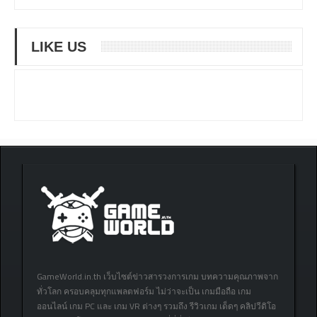
LIKE US
GameWorld.in.th เว็บไซต์ข่าวสารวงการเกม บทความคุณภาพจาก
ทั่วโลก ครอบคลุมทุกแพลตฟอร์ม ไม่ว่าจะเป็น เกมมือถือ เกม
ออนไลน์ เกม PC และ เกม VR ต่างๆ รวมถึง รีวิวเกม เด็ดๆ คลิปวีดิโอ