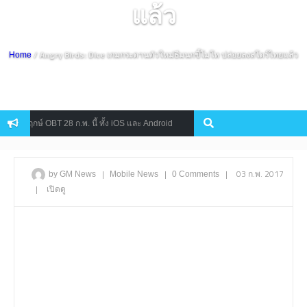
แล้ว
/ Angry Birds: Dice เกมกระดานตัวใหม่ธีมนกขี้โมโห ปล่อยลงสโตร์ไทยแล้ว
Home
าะฤกษ์ OBT 28 ก.พ. นี้ ทั้ง iOS และ Android
เอาตัวรอดไปให้ถึงขีดส
Console
|
|
|
03 ก.พ. 2017
by GM News
Mobile
News
0 Comments
|
เปิดดู