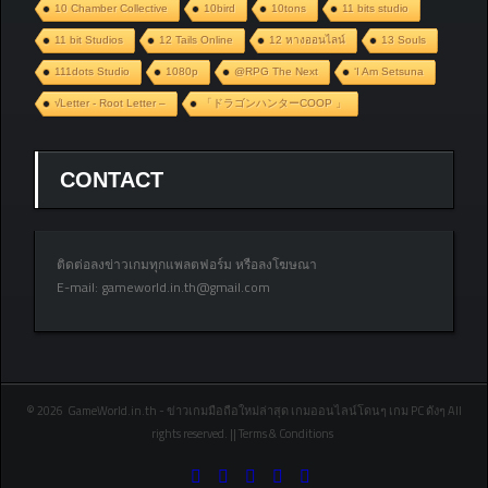
10 Chamber Collective
10bird
10tons
11 bits studio
11 bit Studios
12 Tails Online
12 หางออนไลน์
13 Souls
111dots Studio
1080p
@RPG The Next
‘I Am Setsuna
√Letter - Root Letter –
「ドラゴンハンターCOOP 」
CONTACT
ติดต่อลงข่าวเกมทุกแพลตฟอร์ม หรือลงโฆษณา
E-mail:
gameworld.in.th@gmail.com
© 2026 GameWorld.in.th - ข่าวเกมมือถือใหม่ล่าสุด เกมออนไลน์โดนๆ เกม PC ดังๆ All
rights reserved. || Terms & Conditions