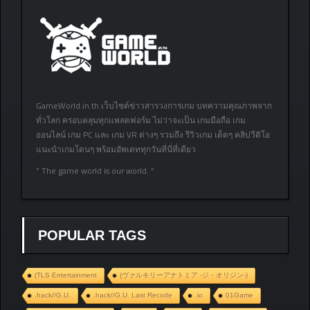
GameWorld.in.th เว็บไซต์ข่าวสารวงการเกม บทความคุณภาพจาก
ทั่วโลก ครอบคลุมทุกแพลตฟอร์ม ไม่ว่าจะเป็น เกมมือถือ เกม
ออนไลน์ เกม PC และ เกม VR ต่างๆ รวมถึง รีวิวเกม เด็ดๆ คลิปวีดิโอ
แนะนำเกมโดนๆ พร้อมอัพเดททุกวันที่นี่ที่เดียว
” The game world is our world. “
POPULAR TAGS
(TLS Entertainment
(ヴァルキリーアナトミア ‐ジ・オリジン‐)
.hack//G.U.
.hack//G.U. Last Recode
.io
01Game