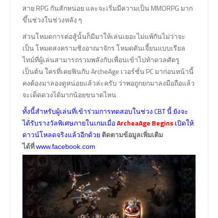
สาย RPG กันสักหน่อย และจะเริ่มมีความเป็น MMORPG มาก
ขึ้นช่วงในช่วงหลัง ๆ
ส่วนโหมดการต่อสู้นั้นก็มีมาให้เล่นเยอะไม่แพ้กันไม่ว่าจะ
เป็น โหมดสงครามชิงอาณาจักร โหมดดันเจี้ยนแบบเรียล
ไทม์ที่ผู้เล่นสามารถรวมพลังกับเพื่อนเข้าไปท้าดวลศัตรู
เป็นต้น ใครที่เคยฟินกับ ArcheAge เวอร์ชั่น PC มาก่อนหน้านี้
คงต้องมาลองดูหน่อยแล้วล่ะครับ ว่าพอถูกยกมาลงมือถือแล้ว
จะเด็ดดวงได้มากน้อยขนาดไหน
ทั้งนี้สำหรับผู้เล่นที่เข้าร่วมการทดสอบในช่วง CBT นี้ ยังจะ
ได้รับรางวัลพิเศษภายในเกมเมื่อ
ArcheaAge Begins
เปิดให้
ดาวน์โหลดจริงแล้วอีกด้วย
ติดตามข้อมูลเพิ่มเติม
ได้ที่
www.facebook.com