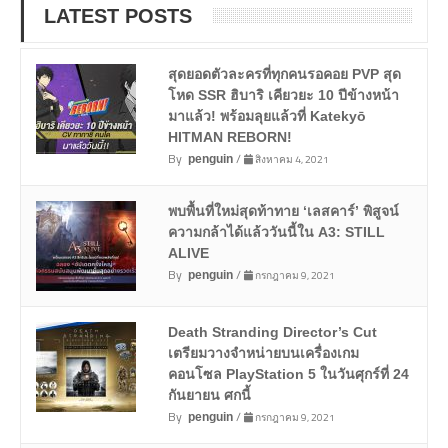
LATEST POSTS
สุดยอดตัวละครที่ทุกคนรอคอย PVP สุด
โหด SSR ฮิบาริ เคียวยะ 10 ปีข้างหน้า
มาแล้ว! พร้อมลุยแล้วที่ Katekyō
HITMAN REBORN!
By
/
สิงหาคม 4, 2021
penguin
พบพื้นที่ใหม่สุดท้าทาย ‘เลสคาร์’ พิสูจน์
ความกล้าได้แล้ววันนี้ใน A3: STILL
ALIVE
By
/
กรกฎาคม 9, 2021
penguin
Death Stranding Director’s Cut
เตรียมวางจำหน่ายบนเครื่องเกม
คอนโซล PlayStation 5 ในวันศุกร์ที่ 24
กันยายน ศกนี้
By
/
กรกฎาคม 9, 2021
penguin