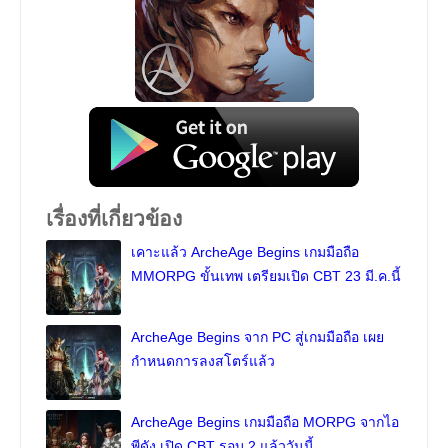
เรื่องที่เกี่ยวข้อง
เคาะแล้ว ArcheAge Begins เกมมือถือ
MMORPG ขั้นเทพ เตรียมเปิด CBT 23 มี.ค.นี้
ArcheAge Begins จาก PC สู่เกมมือถือ เผย
กำหนดการลงสโตร์แล้ว
ArcheAge Begins เกมมือถือ MORPG จากไอ
พีดัง เปิด CBT รอบ 2 แล้ววันนี้