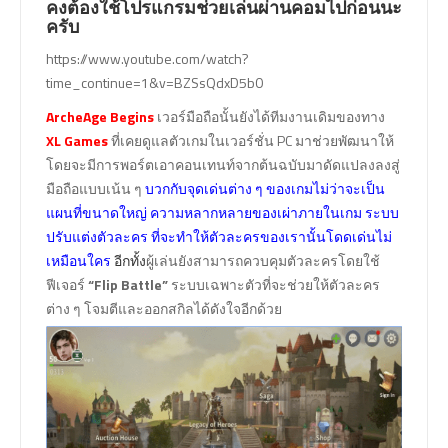
คงต้องใช้โปรแกรมช่วยเล่นผ่านคอมไปก่อนนะ
ครับ
https://www.youtube.com/watch?
time_continue=1&v=BZSsQdxD5b0
ArcheAge Begins
เวอร์มือถือนั้นยังได้ทีมงานเดิมของทาง
XL Games
ที่เคยดูแลตัวเกมในเวอร์ชั่น PC มาช่วยพัฒนาให้
โดยจะมีการพอร์ตเอาคอนเทนท์จากต้นฉบับมาดัดแปลงลงสู่
มือถือแบบเน้น ๆ
บวกกับจุดเด่นต่าง ๆ ของเกมไม่ว่าจะเป็น
แผนที่ขนาดใหญ่ ความหลากหลายของเผ่าภายในเกม ระบบ
ปรับแต่งตัวละคร ที่จะทำให้ตัวละครของเรานั้นโดดเด่นไม่
เหมือนใคร
อีกทั้ง
ผู้เล่นยังสามารถควบคุมตัวละครโดยใช้
ฟีเจอร์
“Flip Battle”
ระบบเฉพาะตัวที่จะช่วยให้ตัวละคร
ต่าง ๆ โจมตีและออกสกิลได้ดังใจอีกด้วย