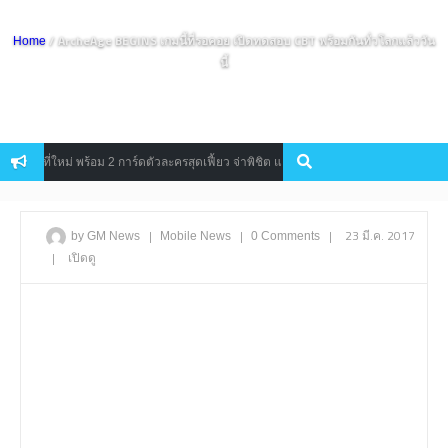
/ ArcheAge BEGINS เกมนี้ที่รอคอย เปิดทดสอบ CBT พร้อมกันทั่วโลกแล้ววัน
Home
นี้
่ใหม่ พร้อม 2 การ์ดตัวละครสุดเฟี้ยว จ่าพิชิต และ อีเจี๊ยบ!
จัดด่วน CRO
News
|
|
|
23 มี.ค. 2017
by GM News
Mobile
News
0 Comments
|
เปิดดู