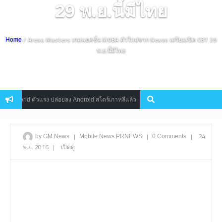
29 พ.ย.นี้มีไทย
/ Arena Masters เกมแอคชั่น MOBA ตัวใหม่จาก Nexon เตรียมเปิด CBT 29
Home
พ.ย.นี้มีไทย
 ตัวแรง ปล่อยลง Android สโตร์เกาหลีแล้ว
Warner Bros. โต้ ‘ไร้
Mobile
|
|
|
24
by GM News
Mobile
News
PRNEWS
0 Comments
พ.ย. 2016
|
เปิดดู