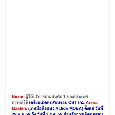
Nexon
ผู้ให้บริการเกมอันดับ
1
ของประเทศ
เกาหลีใต้
เตรียมเปิดทดสอบรอบ
CBT
เกม
Arena
Masters
(เกมมือถือแนว Action MOBA)
ตั้งแต่
วันที่
29 พ.ย. 59
ถึง
วันที่ 2 ธ.ค. 59
สำหรับการเปิดทดสอบ