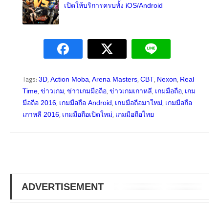
เปิดให้บริการครบทั้ง iOS/Android
Tags:
,
,
,
,
,
3D
Action Moba
Arena Masters
CBT
Nexon
Real
,
,
,
,
,
Time
ข่าวเกม
ข่าวเกมมือถือ
ข่าวเกมเกาหลี
เกมมือถือ
เกม
,
,
,
มือถือ 2016
เกมมือถือ Android
เกมมือถือมาใหม่
เกมมือถือ
,
,
เกาหลี 2016
เกมมือถือเปิดใหม่
เกมมือถือไทย
ADVERTISEMENT