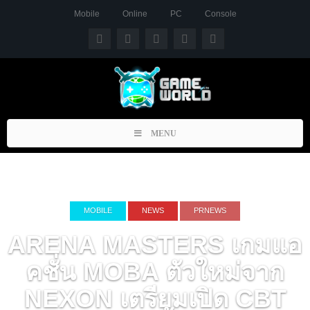
Mobile
Online
PC
Console
Toggle
MENU
navigation
MOBILE
NEWS
PRNEWS
ARENA MASTERS เกมแอ
คชั่น MOBA ตัวใหม่จาก
NEXON เตรียมเปิด CBT