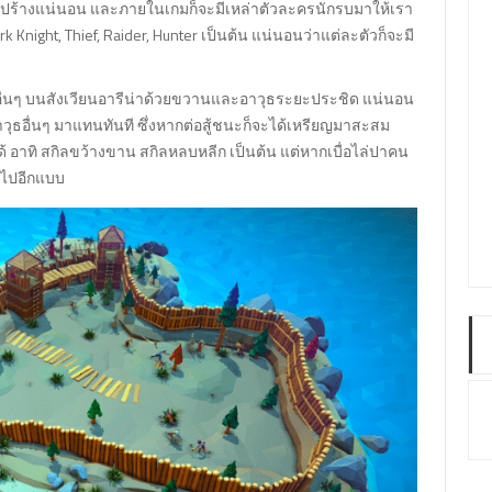
ี้ยงปร้างแน่นอน และภายในเกมก็จะมีเหล่าตัวละครนักรบมาให้เรา
k Knight, Thief, Raider, Hunter เป็นต้น แน่นอนว่าแต่ละตัวก็จะมี
คนอื่นๆ บนสังเวียนอารีน่าด้วยขวานและอาวุธระยะประชิด แน่นอน
ธอื่นๆ มาแทนทันที ซึ่งหากต่อสู้ชนะก็จะได้เหรียญมาสะสม
 อาทิ สกิลขว้างขาน สกิลหลบหลีก เป็นต้น แต่หากเบื่อไล่ปาคน
กไปอีกแบบ