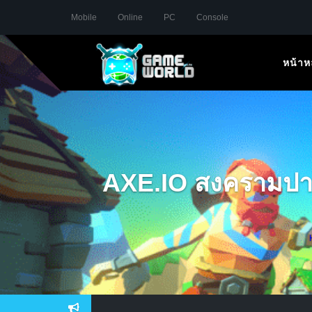
Mobile
Online
PC
Console
หน้าห
AXE.IO สงครามปาข