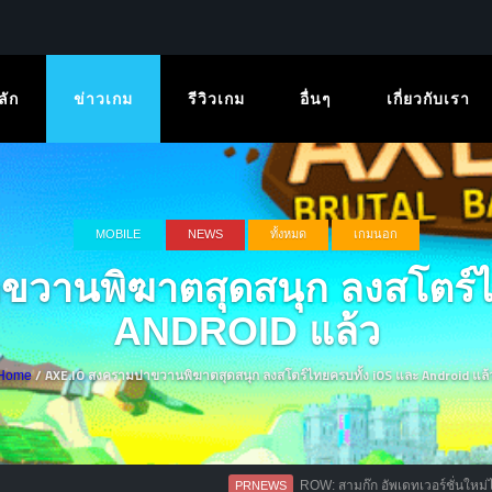
ลัก
ข่าวเกม
รีวิวเกม
อื่นๆ
เกี่ยวกับเรา
MOBILE
NEWS
ทั้งหมด
เกมนอก
วานพิฆาตสุดสนุก ลงสโตร์ไ
ANDROID แล้ว
/ AXE.IO สงครามปาขวานพิฆาตสุดสนุก ลงสโตร์ไทยครบทั้ง iOS และ Android แล้
Home
ROW: สามก๊ก อัพเดทเวอร์ชั่นใหม่ไฉไลกว่าเดิม เพิ
PRNEWS