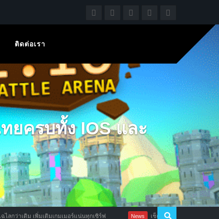
ติดต่อเรา
ทยครบทั้ง IOS และ
ว
่มเติมเกมเมอร์แน่นทุกเซิร์ฟ
เช็คด่วน! Resident Evil 7 เผยความต้อง
News