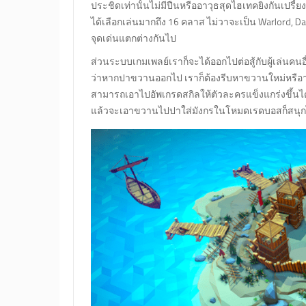
ประชิดเท่านั้นไม่มีปืนหรืออาวุธสุดไฮเทคยิงกันเปร
ได้เลือกเล่นมากถึง 16 คลาส ไม่วาจะเป็น Warlord, Dar
จุดเด่นแตกต่างกันไป
ส่วนระบบเกมเพลย์เราก็จะได้ออกไปต่อสู้กับผู้เล่น
ว่าหากปาขวานออกไป เราก็ต้องรีบหาขวานใหม่หรือาวุ
สามารถเอาไปอัพเกรดสกิลให้ตัวละครแข็งแกร่งขึ้นได้
แล้วจะเอาขวานไปปาใส่มังกรในโหมดเรดบอสก็สนุ