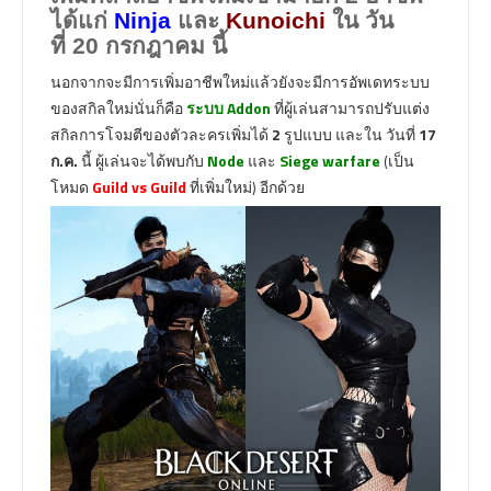
ได้แก่
Ninja
และ
Kunoichi
ใน
วัน
ที่ 20 กรกฎาคม
นี้
นอกจากจะมีการเพิ่มอาชีพใหม่แล้วยังจะมีการอัพเดทระบบ
ของสกิลใหม่นั่นก็คือ
ระบบ Addon
ที่ผู้เล่นสามารถปรับแต่ง
สกิลการโจมตีของตัวละครเพิ่มได้
2
รูปแบบ และใน วันที่
17
ก.ค.
นี้ ผู้เล่นจะได้พบกับ
Node
และ
Siege warfare
(เป็น
โหมด
Guild vs Guild
ที่เพิ่มใหม่) อีกด้วย