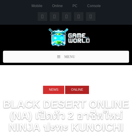
Mobile
Online
PC
Console
Toggle
MENU
navigation
NEWS
ONLINE
BLACK DESERT ONLINE
(NA) เปิดตัว 2 อาชีพใหม่
NINJA ปะทะ KUNOICHI