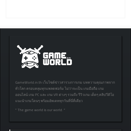
GameWorld.in.th เว็บไซต์ข่าวสารวงการเกม บทความคุณภาพจาก
ทั่วโลก ครอบคลุมทุกแพลตฟอร์ม ไม่ว่าจะเป็น เกมมือถือ เกม
ออนไลน์ เกม PC และ เกม VR ต่างๆ รวมถึง รีวิวเกม เด็ดๆ คลิปวีดิโอ
แนะนำเกมโดนๆ พร้อมอัพเดททุกวันที่นี่ที่เดียว
” The game world is our world. “