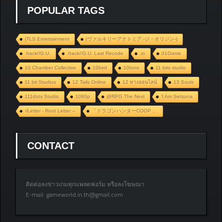
POPULAR TAGS
(TLS Entertainment
(ヴァルキリーアナトミア ‐ジ・オリジン‐)
.hack//G.U.
.hack//G.U. Last Recode
.io
01Game
10 Chamber Collective
10bird
10tons
11 bits studio
11 bit Studios
12 Tails Online
12 หางออนไลน์
13 Souls
111dots Studio
1080p
@RPG The Next
‘I Am Setsuna
√Letter - Root Letter –
「ドラゴンハンターCOOP 」
CONTACT
ติดต่อลงข่าวเกมทุกแพลตฟอร์ม หรือลงโฆษณา
E-mail:
gameworld.in.th@gmail.com