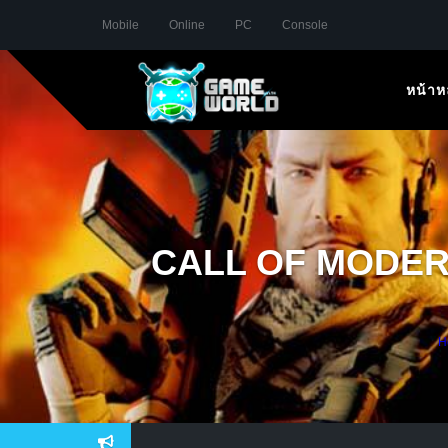
Mobile
Online
PC
Console
หน้าห
CALL OF MODERN 
H