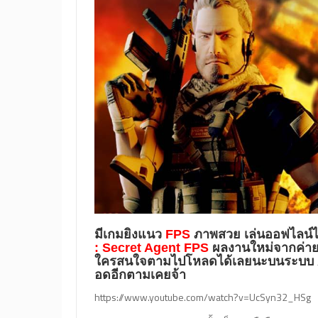
มีเกมยิงแนว
FPS
ภาพสวย เล่นออฟไลน์ได
: Secret Agent FPS
ผลงานใหม่จากค่า
ใครสนใจตามไปโหลดได้เลยนะบนระบบ And
อดอีกตามเคยจ้า
https://www.youtube.com/watch?v=UcSyn32_HSg