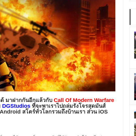
้ มาฝากกันอีกแล้วกับ
Call Of Modern Warfare
ย
DGStudios
ที่จะพาเราไปถล่มรังโจรสุดมันส์
roid สโตร์ทั่วโลกรวมถึงบ้านเรา ส่วน iOS