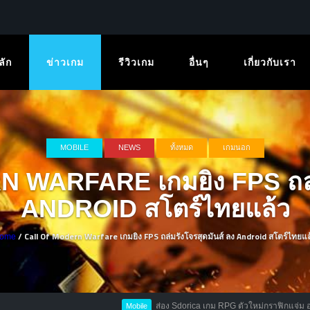
ลัก
ข่าวเกม
รีวิวเกม
อื่นๆ
เกี่ยวกับเรา
MOBILE
NEWS
ทั้งหมด
เกมนอก
WARFARE เกมยิง FPS ถล่มร
ANDROID สโตร์ไทยแล้ว
/ Call Of Modern Warfare เกมยิง FPS ถล่มรังโจรสุดมันส์ ลง Android สโตร์ไทยแล
ome
ส่อง Sdorica เกม RPG ตัวใหม่กราฟิกแจ่ม อาร์ตขั้นเทพ จากผู้ส
Mobile