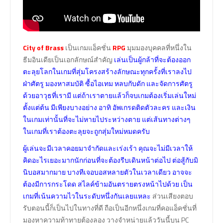
City of Brass
เป็นเกมแอ็คชั่น
RPG
มุมมองบุคคลที่หนึ่งใน
ธีมอินเดียเป็นเอกลักษณ์สำคัญ
เล่นเป็นผู้กล้าที่จะต้องออก
ตะลุยโลกในเกมที่สุ่มโครงสร้างลักษณะทุกครั้งที่เราลงไป
ฝ่าศัตรู มองหาสมบัติ ซื้อไอเทม หลบกับดัก และจัดการศัตรู
ด้วยอาวุธที่เรามี แต่ถ้าเราตายแล้วก็จบเกมต้องเริ่มเล่นใหม่
ตั้งแต่ต้น มีเพียงบางอย่าง อาทิ อัพเกรดติดตัวละคร และเงิน
ในเกมเท่านั้นที่จะไม่หายไประหว่างตาย แต่เส้นทางต่างๆ
ในเกมที่เราต้องตะลุยจะถูกสุ่มใหม่หมดครับ
ผู้เล่นจะมีเวลาคอยมาจำกัดและเร่งเร้า คุณจะไม่มีเวลาให้
คิดอะไรเยอะมากนักก่อนที่จะต้องรีบเดินหน้าต่อไป ต่อสู้กับมิ
นิบอสมากมาย บางทีเจอบอสหลายตัวในเวลาเดียว อาจจะ
ต้องมีการกระโดด สไลค์ข้ามอันตรายตรงหน้าไปด้วย เป็น
เกมที่เน้นความไวในระดับหนึ่งกันเลยแหละ
ส่วนเสียงตอบ
รับตอนนี้ก็เป็นไปในทางที่ดี ถือเป็นอีกหนึ่งเกมที่คอแอ็คชั่นที่
มองหาความท้าทายต้องลอง วางจำหน่ายแล้ววันนี้บน PC