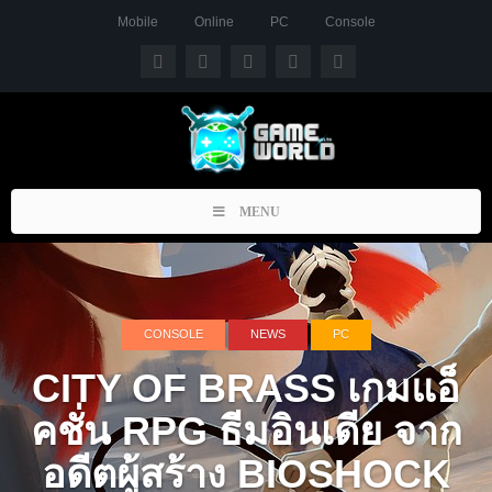
Mobile
Online
PC
Console
Toggle
MENU
navigation
CONSOLE
NEWS
PC
CITY OF BRASS เกมแอ็
คชั่น RPG ธีมอินเดีย จาก
อดีตผู้สร้าง BIOSHOCK