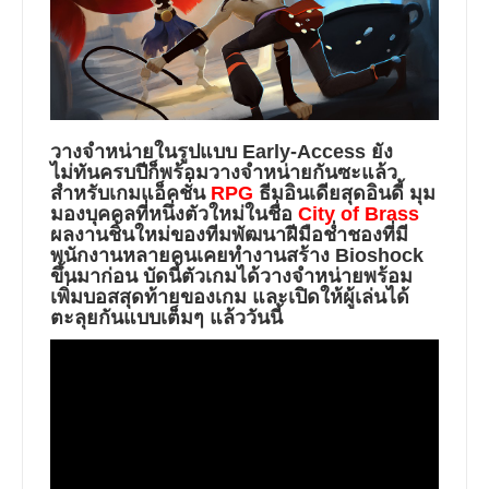
วางจำหน่ายในรูปแบบ Early-Access ยัง
ไม่ทันครบปีก็พร้อมวางจำหน่ายกันซะแล้ว
สำหรับเกมแอ็คชั่น
RPG
ธีมอินเดียสุดอินดี้ มุม
มองบุคคลที่หนึ่งตัวใหม่ในชื่อ
City of Brass
ผลงานชิ้นใหม่ของทีมพัฒนาฝีมือช่ำชองที่มี
พนักงานหลายคนเคยทำงานสร้าง Bioshock
ขึ้นมาก่อน บัดนี้ตัวเกมได้วางจำหน่ายพร้อม
เพิ่มบอสสุดท้ายของเกม และเปิดให้ผู้เล่นได้
ตะลุยกันแบบเต็มๆ แล้ววันนี้