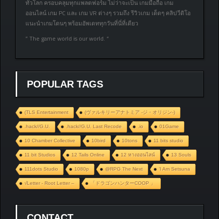
ทั่วโลก ครอบคลุมทุกแพลตฟอร์ม ไม่ว่าจะเป็น เกมมือถือ เกม
ออนไลน์ เกม PC และ เกม VR ต่างๆ รวมถึง รีวิวเกม เด็ดๆ คลิปวีดิโอ
แนะนำเกมโดนๆ พร้อมอัพเดททุกวันที่นี่ที่เดียว
” The game world is our world. “
POPULAR TAGS
(TLS Entertainment
(ヴァルキリーアナトミア ‐ジ・オリジン‐)
.hack//G.U.
.hack//G.U. Last Recode
.io
01Game
10 Chamber Collective
10bird
10tons
11 bits studio
11 bit Studios
12 Tails Online
12 หางออนไลน์
13 Souls
111dots Studio
1080p
@RPG The Next
‘I Am Setsuna
√Letter - Root Letter –
「ドラゴンハンターCOOP 」
CONTACT