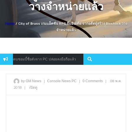
วางจำหน่ายแล้ว
/ City of Brass เกมแอ็คชั่น RPG ธีมอินเดีย จากอดีตผู้สร้าง Bioshock วาง
Home
จำหน่ายแล้ว
ไล่ตบซอมบี้ชื่อดังจาก PC ปล่อยลงมือถือแล้ว
S.T.A.L.K.E.R. 2 ฟื้
Console
|
|
|
08 พ.ค.
by GM News
Console
News
PC
0 Comments
2018
|
เปิดดู