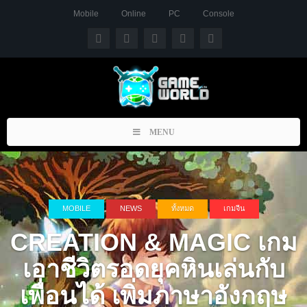
Mobile
Online
PC
Console
Toggle
MENU
navigation
MOBILE
NEWS
ทั้งหมด
เกมจีน
CREATION & MAGIC เกม
เอาชีวิตรอดยุคหินเล่นกับ
เพื่อนได้ เพิ่มภาษาอังกฤษ