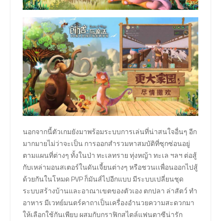
นอกจากนี้ตัวเกมยังมาพร้อมระบบการเล่นที่น่าสนใจอื่นๆ อีก
มากมายไม่ว่าจะเป็น การออกสำรวมหาสมบัติที่ซุกซ่อนอยู่
ตามแผนที่ต่างๆ ทั้งในป่า ทะเลทราย ทุ่งหญ้า ทะเล ฯลฯ ต่อสู้
กับเหล่ามอนสเตอร์ในดันเจี้ยนต่างๆ หรือชวนเเพื่อนออกไปสู้
ด้วยกันในโหมด PVP ก็มันส์ไปอีกแบบ มีระบบเปลี่ยนชุด
ระบบสร้างบ้านและอาณาเขตของตัวเอง ตกปลา ล่าสัตว์ ทำ
อาหาร มีเวทย์มนตร์คาถาเป็นเครื่องอำนวยความสะดวกมา
ให้เลือกใช้กันเพียบ ผสมกับกราฟิกสไตล์แฟนตาซีน่ารัก