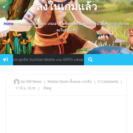
ลงในเกมแล้ว
/ Creation & Magic เกมเอาชีวิตรอดยุคหินเล่นกับเพื่อนได้ เพิ่มภาษาอังกฤษ
Home
ลงในเกมแล้ว
ncent ลุยเปิด XunXian Mobile เกม ARPG แฟนตาซีสุดมันส์ที่แดนมังกรแล้ว
Mo
|
|
|
by GM News
Mobile
News
ทั้งหมด
เกมจีน
0 Comments
17 มิ.ย. 2018
|
เปิดดู