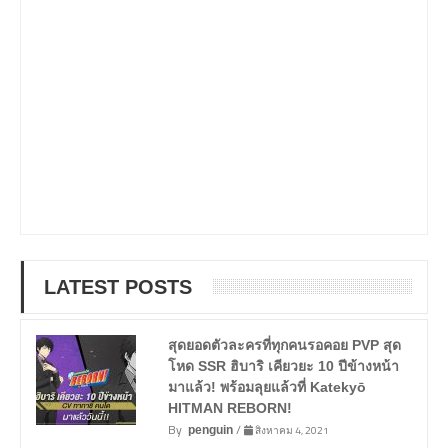
LATEST POSTS
สุดยอดตัวละครที่ทุกคนรอคอย PVP สุด
โหด SSR ฮิบาริ เคียวยะ 10 ปีข้างหน้า
มาแล้ว! พร้อมลุยแล้วที่ Katekyō
HITMAN REBORN!
By
/
สิงหาคม 4, 2021
penguin