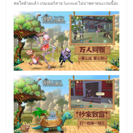
สดใสด้วยแล้ว เกมเมอร์สาย Survival ไม่น่าพลาดนะเกมนี้อ่ะ