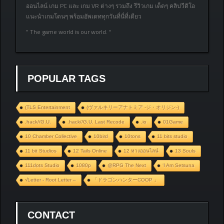
ออนไลน์ เกม PC และ เกม VR ต่างๆ รวมถึง รีวิวเกม เด็ดๆ คลิปวีดิโอ
แนะนำเกมโดนๆ พร้อมอัพเดททุกวันที่นี่ที่เดียว
” The game world is our world. “
POPULAR TAGS
(TLS Entertainment
(ヴァルキリーアナトミア ‐ジ・オリジン‐)
.hack//G.U.
.hack//G.U. Last Recode
.io
01Game
10 Chamber Collective
10bird
10tons
11 bits studio
11 bit Studios
12 Tails Online
12 หางออนไลน์
13 Souls
111dots Studio
1080p
@RPG The Next
‘I Am Setsuna
√Letter - Root Letter –
「ドラゴンハンターCOOP 」
CONTACT