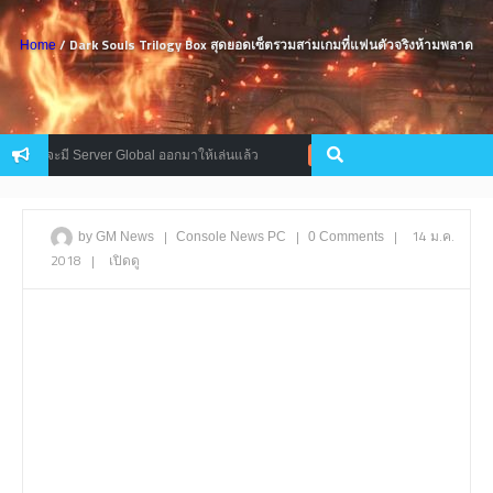
/ Dark Souls Trilogy Box สุดยอดเซ็ตรวมสามเกมที่แฟนตัวจริงห้ามพลาด
Home
ลังจะมี Server Global ออกมาให้เล่นแล้ว
LEGO Marvel Superheroes 
Console
|
|
|
14 ม.ค.
by GM News
Console
News
PC
0 Comments
2018
|
เปิดดู