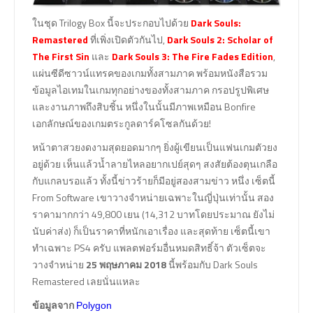
ในชุด Trilogy Box นี้จะประกอบไปด้วย
Dark Souls:
Remastered
ที่เพิ่งเปิดตัวกันไป,
Dark Souls 2: Scholar of
The First Sin
และ
Dark Souls 3: The Fire Fades Edition
,
แผ่นซีดีซาวน์แทรคของเกมทั้งสามภาค พร้อมหนังสือรวม
ข้อมูลไอเทมในเกมทุกอย่างของทั้งสามภาค กรอปรูปพิเศษ
และงานภาพถึงสิบชิ้น หนึ่งในนั้นมีภาพเหมือน Bonfire
เอกลักษณ์ของเกมตระกูลดาร์คโซลกันด้วย!
หน้าตาสวยงดงามสุดยอดมากๆ ยิ่งผู้เขียนเป็นแฟนเกมตัวยง
อยู่ด้วย เห็นแล้วน้ำลายไหลอยากเปย์สุดๆ สงสัยต้องตุนเกลือ
กับแกลบรอแล้ว ทั้งนี้ข่าวร้ายก็มีอยู่สองสามข่าว หนึ่ง เซ็ตนี้
From Software เขาวางจำหน่ายเฉพาะในญี่ปุ่นเท่านั้น สอง
ราคามากกว่า 49,800 เยน (14,312 บาทโดยประมาณ ยังไม่
นับค่าส่ง) ก็เป็นราคาที่หนักเอาเรื่อง และสุดท้าย เซ็ตนี้เขา
ทำเฉพาะ PS4 ครับ แพลตฟอร์มอื่นหมดสิทธิ์จ้า ตัวเซ็ตจะ
วางจำหน่าย
25 พฤษภาคม 2018
นี้พร้อมกับ Dark Souls
Remastered เลยนั่นแหละ
ข้อมูลจาก
Polygon