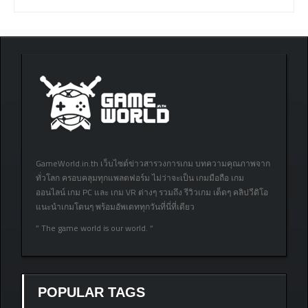
GameWorld.in.th เว็บไซต์ข่าวสารวงการเกม บทความคุณภาพจาก
ทั่วโลก ครอบคลุมทุกแพลตฟอร์ม ไม่ว่าจะเป็น เกมมือถือ เกม
ออนไลน์ เกม PC และ เกม VR ต่างๆ รวมถึง รีวิวเกม เด็ดๆ คลิปวีดิโอ
แนะนำเกมโดนๆ พร้อมอัพเดททุกวันที่นี่ที่เดียว
” The game world is our world. “
POPULAR TAGS