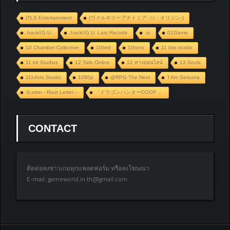
(TLS Entertainment
(ヴァルキリーアナトミア ‐ジ・オリジン‐)
.hack//G.U.
.hack//G.U. Last Recode
.io
01Game
10 Chamber Collective
10bird
10tons
11 bits studio
11 bit Studios
12 Tails Online
12 หางออนไลน์
13 Souls
111dots Studio
1080p
@RPG The Next
‘I Am Setsuna
√Letter - Root Letter –
「ドラゴンハンターCOOP 」
CONTACT
ติดต่อลงข่าวเกมทุกแพลตฟอร์ม หรือลงโฆษณา
E-mail:
gameworld.in.th@gmail.com