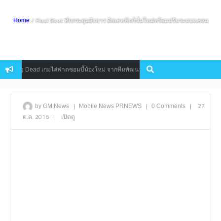
/ Final Shot ศึกกระสุนสังหาร อัพเดทฟังก์ชั่นใหม่พร้อมปรับระบบแคลน
Home
lking Dead เกมไล่ฟาดซอมบี้น้องใหม่ จากทีมพัฒนา PAYDAY
10 เกมมือ
Mobile
|
|
|
27
by GM News
Mobile
News
PRNEWS
0 Comments
ต.ค. 2016
|
เปิดดู