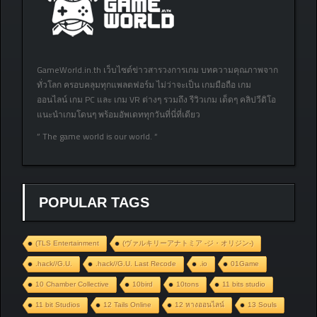
GameWorld.in.th เว็บไซต์ข่าวสารวงการเกม บทความคุณภาพจาก
ทั่วโลก ครอบคลุมทุกแพลตฟอร์ม ไม่ว่าจะเป็น เกมมือถือ เกม
ออนไลน์ เกม PC และ เกม VR ต่างๆ รวมถึง รีวิวเกม เด็ดๆ คลิปวีดิโอ
แนะนำเกมโดนๆ พร้อมอัพเดททุกวันที่นี่ที่เดียว
” The game world is our world. “
POPULAR TAGS
(TLS Entertainment
(ヴァルキリーアナトミア ‐ジ・オリジン‐)
.hack//G.U.
.hack//G.U. Last Recode
.io
01Game
10 Chamber Collective
10bird
10tons
11 bits studio
11 bit Studios
12 Tails Online
12 หางออนไลน์
13 Souls