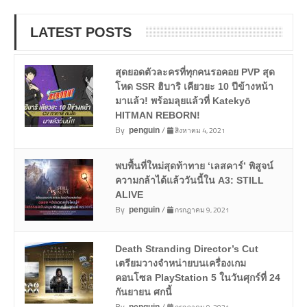
LATEST POSTS
สุดยอดตัวละครที่ทุกคนรอคอย PVP สุด
โหด SSR ฮิบาริ เคียวยะ 10 ปีข้างหน้า
มาแล้ว! พร้อมลุยแล้วที่ Katekyō
HITMAN REBORN!
By
/
สิงหาคม 4, 2021
penguin
พบพื้นที่ใหม่สุดท้าทาย ‘เลสคาร์’ พิสูจน์
ความกล้าได้แล้ววันนี้ใน A3: STILL
ALIVE
By
/
กรกฎาคม 9, 2021
penguin
Death Stranding Director’s Cut
เตรียมวางจำหน่ายบนเครื่องเกม
คอนโซล PlayStation 5 ในวันศุกร์ที่ 24
กันยายน ศกนี้
By
/