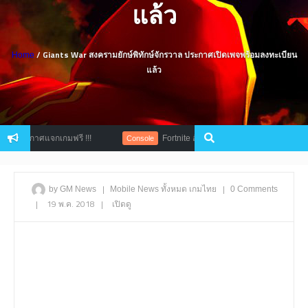
แล้ว
/ Giants War สงครามยักษ์พิทักษ์จักรวาล ประกาศเปิดเพจพร้อมลงทะเบียน
Home
แล้ว
ระกาศแจกเกมฟรี !!!
Fortnite อัปเดตเพิ่มของเล่นใหม่จรวดติดตาม พ
Console
|
|
by GM News
Mobile
News
ทั้งหมด
เกมไทย
0 Comments
|
19 พ.ค. 2018
|
เปิดดู