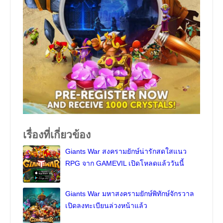
เรื่องที่เกี่ยวข้อง
Giants War สงครามยักษ์น่ารักสดใสแนว
RPG จาก GAMEVIL เปิดโหลดแล้ววันนี้
Giants War มหาสงครามยักษ์พิทักษ์จักรวาล
เปิดลงทะเบียนล่วงหน้าแล้ว