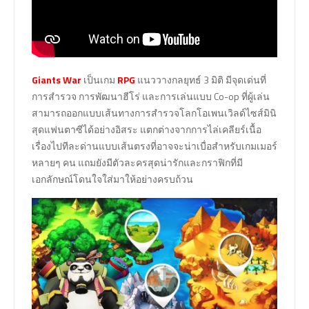
Giants War
เป็นเกม
RPG
แนววางกลยุทธ์ 3 มิติ มีจุดเด่นที่
การสำรวจ การพัฒนาฮีโร่ และการเล่นแบบ Co-op ที่ผู้เล่น
สามารถออกแบบเส้นทางการสำรวจโลกโอเพนเวิลด์ไซส์มินิ
สุดแฟนตาซีได้อย่างอิสระ แตกต่างจากการไล่เคลียร์เนื้อ
เรื่องไปทีละด่านแบบเส้นตรงที่อาจจะน่าเบื่อสำหรับเกมเมอร์
หลายๆ คน แถมยังมีตัวละครสุดน่ารักและกราฟิกที่มี
เอกลักษณ์โดนใจใส่มาให้อย่างครบถ้วน