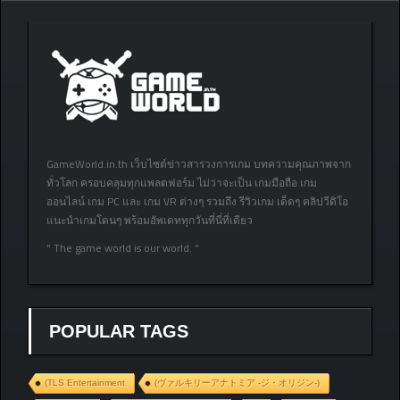
GameWorld.in.th เว็บไซต์ข่าวสารวงการเกม บทความคุณภาพจาก
ทั่วโลก ครอบคลุมทุกแพลตฟอร์ม ไม่ว่าจะเป็น เกมมือถือ เกม
ออนไลน์ เกม PC และ เกม VR ต่างๆ รวมถึง รีวิวเกม เด็ดๆ คลิปวีดิโอ
แนะนำเกมโดนๆ พร้อมอัพเดททุกวันที่นี่ที่เดียว
” The game world is our world. “
POPULAR TAGS
(TLS Entertainment
(ヴァルキリーアナトミア ‐ジ・オリジン‐)