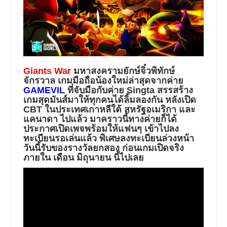
Giants War
มหาสงครามยักษ์จิ๋วพิทักษ์
จักรวาล เกมมือถือน้องใหม่ล่าสุดจากค่าย
GAMEVIL
ที่จับมือกับค่าย Singta สรรสร้าง
เกมสุดมันส์มาให้ทุกคนได้ลิ้มลองกัน หลังเปิด
CBT ในประเทศเกาหลีใต้ สหรัฐอเมริกา และ
แคนาดา ไปแล้ว มาคราวนี้ทางค่ายก็ได้
ประกาศเปิดเพจพร้อมให้แฟนๆ เข้าไปลง
ทะเบียนรอเล่นแล้ว พิเศษลงทะเบียนล่วงหน้า
วันนี้รับของรางวัลยกสอง ก่อนเกมเปิดจริง
ภายใน เดือน มิถุนายน นี้ไปเลย