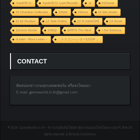
.hack//G.U.
.hack//G.U. Last Recode
.io
01Game
10 Chamber Collective
10bird
10tons
11 bits studio
11 bit Studios
12 Tails Online
12 หางออนไลน์
13 Souls
111dots Studio
1080p
@RPG The Next
‘I Am Setsuna
√Letter - Root Letter –
「ドラゴンハンターCOOP 」
CONTACT
ติดต่อลงข่าวเกมทุกแพลตฟอร์ม หรือลงโฆษณา
E-mail:
gameworld.in.th@gmail.com
© 2026 GameWorld.in.th - ข่าวเกมมือถือใหม่ล่าสุด เกมออนไลน์โดนๆ เกม PC ดังๆ All
rights reserved. || Terms & Conditions