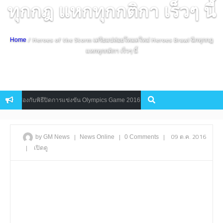
ทุกกฎ แหกทุกกติกา เร็วๆ นี้
/ Heroes of the Storm เตรียมปล่อยโหมดใหม่ Heroes Brawl ฉีกทุกกฎ
Home
แหกทุกกติกา เร็วๆ นี้
ีดร้องกับพิธีปิดการแข่งขัน Olympics Game 2016 ที่ Rio
ร่างกายต้องการ
Mobile
|
|
|
09 ต.ค. 2016
by GM News
News
Online
0 Comments
|
เปิดดู