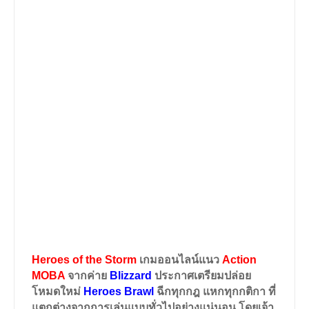
Heroes of the Storm
เกมออนไลน์แนว
Action
MOBA
จากค่าย
Blizzard
ประกาศเตรียมปล่อย
โหมดใหม่
Heroes Brawl
ฉีกทุกกฎ แหกทุกกติกา ที่
แตกต่างจากการเล่นแบบทั่วไปอย่างแน่นอน โดยเจ้า