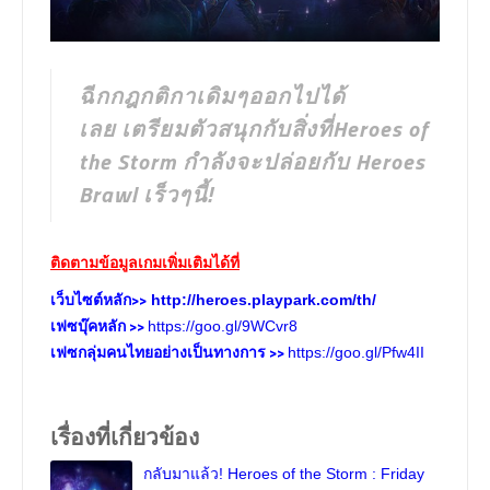
ฉีกกฎกติกาเดิมๆออกไปได้
เลย
เตรียมตัวสนุกกับสิ่งที่
Heroes of
the Storm
กำลังจะปล่อยกับ
Heroes
Brawl
เร็วๆนี้
!
ติดตามข้อมูลเกมเพิ่มเติมได้ที่
เว็บไซต์หลัก>>
http://heroes.playpark.com/th/
เฟซบุ๊คหลัก >>
https://goo.gl/9WCvr8
เฟซกลุ่มคนไทยอย่างเป็นทางการ >>
https://goo.gl/Pfw4II
เรื่องที่เกี่ยวข้อง
กลับมาแล้ว! Heroes of the Storm : Friday