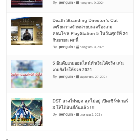
By
/
กรกฎาคม 9, 2021
penguin
Death Stranding Director’s Cut
เตรียมวางจำหน่ายบนเครื่องเกม
คอนโซล PlayStation 5 ในวันศุกร์ที่ 24
กันยายน ศกนี้
By
/
กรกฎาคม 9, 2021
penguin
5 อันดับเกมออนไลน์ทำเงินได้จริง เล่น
เกมยังไงให้รวย 2021
By
/
พฤษภาคม 27, 2021
penguin
DST แรงไม่หยุด ฉุดไม่อยู่ เปิดเซิร์ฟเวอร์
3 ให้ได้มันส์กันแล้ว !!!
By
/
เมษายน 2, 2021
penguin