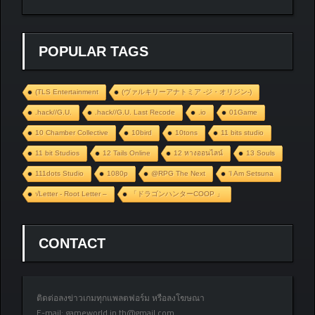
POPULAR TAGS
(TLS Entertainment
(ヴァルキリーアナトミア ‐ジ・オリジン‐)
.hack//G.U.
.hack//G.U. Last Recode
.io
01Game
10 Chamber Collective
10bird
10tons
11 bits studio
11 bit Studios
12 Tails Online
12 หางออนไลน์
13 Souls
111dots Studio
1080p
@RPG The Next
‘I Am Setsuna
√Letter - Root Letter –
「ドラゴンハンターCOOP 」
CONTACT
ติดต่อลงข่าวเกมทุกแพลตฟอร์ม หรือลงโฆษณา
E-mail:
gameworld.in.th@gmail.com