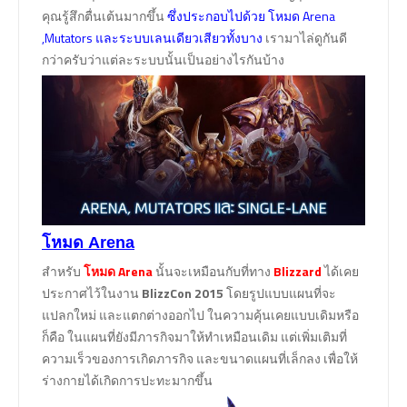
คุณรู้สึกตื่นเต้นมากขึ้น
ซึ่งประกอบไปด้วย โหมด Arena
,Mutators และระบบเลนเดียวเสียวทั้งบาง
เรามาไล่ดูกันดี
กว่าครับว่าแต่ละระบบนั้นเป็นอย่างไรกันบ้าง
โหมด Arena
สำหรับ
โหมด Arena
นั้นจะเหมือนกับที่ทาง
Blizzard
ได้เคย
ประกาศไว้ในงาน
BlizzCon 2015
โดยรูปแบบแผนที่จะ
แปลกใหม่ และแตกต่างออกไป ในความคุ้นเคยแบบเดิมหรือ
ก็คือ ในแผนที่ยังมีภารกิจมาให้ทำเหมือนเดิม แต่เพิ่มเติมที่
ความเร็วของการเกิดภารกิจ และขนาดแผนที่เล็กลง เพื่อให้
ร่างกายได้เกิดการปะทะมากขึ้น