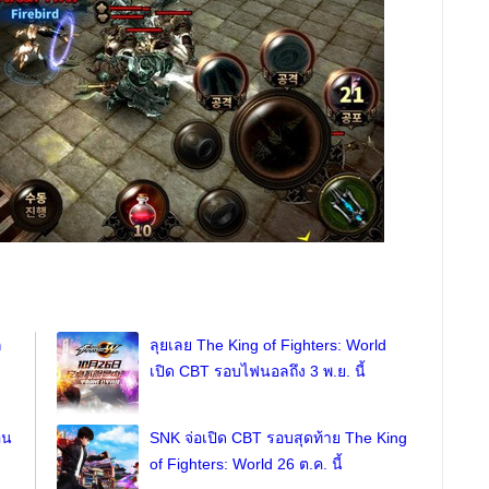
ก
ลุยเลย The King of Fighters: World
เปิด CBT รอบไฟนอลถึง 3 พ.ย. นี้
อน
SNK จ่อเปิด CBT รอบสุดท้าย The King
of Fighters: World 26 ต.ค. นี้