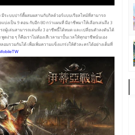
ง มีระบบปาร์ตี้ผสมผสานกับกิลด์วอร์แบบเรียลไทม์ที่สามารถ
องแบ่งเป็น 9 ตอน กับอีก 80 กว่าแผนที่ มีอาชีพมาให้เลือกเล่นถึง 3
ถผู้เล่นสามารถเล่นทั้ง 3 อาชีพนี้ได้หมด และเปลี่ยนตัวลงดันได้
ูดง่าย ๆ ก็คือเราไม่ต้องเสีเวลามาปั้นเวลให้ทุกอาชีพนั่นเอง
หลอมรวมกันได้ เพื่อเพิ่มความแข็งแกร่งให้ตัวละครได้อย่างเต็มที่
MobileTW