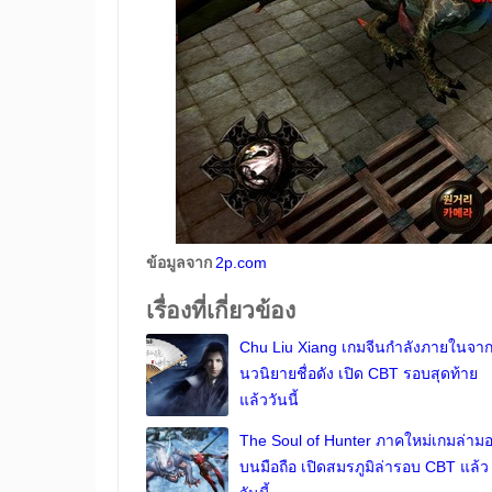
ข้อมูลจาก
2p.com
เรื่องที่เกี่ยวข้อง
Chu Liu Xiang เกมจีนกำลังภายในจา
นวนิยายชื่อดัง เปิด CBT รอบสุดท้าย
แล้ววันนี้
The Soul of Hunter ภาคใหม่เกมล่าม
บนมือถือ เปิดสมรภูมิล่ารอบ CBT แล้ว