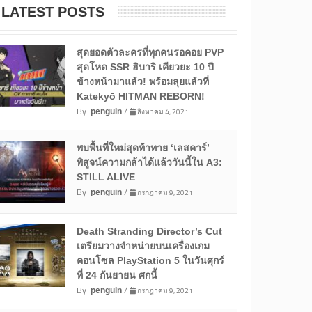
LATEST POSTS
สุดยอดตัวละครที่ทุกคนรอคอย PVP
สุดโหด SSR ฮิบาริ เคียวยะ 10 ปี
ข้างหน้ามาแล้ว! พร้อมลุยแล้วที่
Katekyō HITMAN REBORN!
By
/
สิงหาคม 4, 2021
penguin
พบพื้นที่ใหม่สุดท้าทาย ‘เลสคาร์’
พิสูจน์ความกล้าได้แล้ววันนี้ใน A3:
STILL ALIVE
By
/
กรกฎาคม 9, 2021
penguin
Death Stranding Director’s Cut
เตรียมวางจำหน่ายบนเครื่องเกม
คอนโซล PlayStation 5 ในวันศุกร์
ที่ 24 กันยายน ศกนี้
By
/
กรกฎาคม 9, 2021
penguin