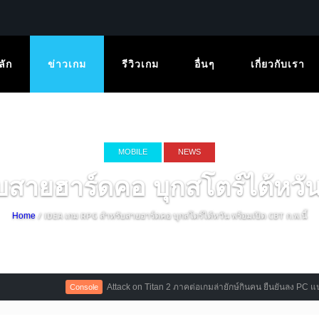
ลัก
ข่าวเกม
รีวิวเกม
อื่นๆ
เกี่ยวกับเรา
MOBILE
NEWS
ายฮาร์ดคอ บุกสโตร์ไต้หวัน 
/ IDEA เกม RPG สำหรับสายฮาร์ดคอ บุกสโตร์ไต้หวัน พร้อมเปิด CBT ก.พ.นี้
Home
Attack on Titan 2 ภาคต่อเกมล่ายักษ์กินคน ยืนยันลง PC แน่นอน
Console