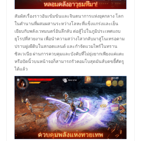
สัมผัสเรื่องราวอันเข้มข้นและจินตนาการแห่งยุคกลาง โลก
ในตำนานที่ผสมผสานระหว่างโลหะที่แข็งแกร่งและเย็น
เยียบกับพลังเวทมนตร์อันลึกลับ ต่อสู้ไปในภูมิประเทศแถบ
ยุโรปที่สวยงาม เพื่อนำความสว่างไสวกลับมาสู่โนเทรอดาม
ปราบฝูงผีดิบในสกอตแลนด์ และกำจัดแวมไพร์ในทราน
ซิลเวเนีย ผ่านการควบคุมและบังคับที่ไม่ยุ่งยากเพียงแค่แตะ
หรือปัดนิ้วบนหน้าจอก็สามารถรัวคอมโบสุดมันส์บดขยี้ศัตรู
ได้แล้ว