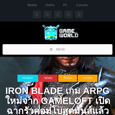
Mobile
Online
PC
Console
Toggle
MENU
navigation
MOBILE
NEWS
ทั้งหมด
เกมไทย
IRON BLADE เกม ARPG
ใหม่จาก GAMELOFT เปิด
ฉากรัวคอมโบสุดมันส์แล้ว