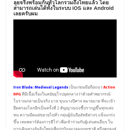
ลุยจริงพร้อมกันทั่วโลกรวมถึงไทยแล้ว โดย
สามารถเล่นได้ทั้งในระบบ iOS และ Android
เลยครับผม
Iron Blade: Medieval Legends
เป็นเกมมมือถือแนว
Action
RPG
ที่มีเนื้อเรื่องในสมัยยุโรปยุคกลางว่าด้วยคำพยากรณ์
โบราณกลายเป็นจริง บาล ขุนนางปีศาจ หมายมาด ที่จะเข้า
ยึดครองโลกอีกเป็นครั้งที่ 2 สัญญาณบ่งชี้ปรากฏขึ้นทุกแห่ง
หน ความมืดแผ่ขยายไปทั่ว กลุ่มผู้นับถือลัทธิต่างๆ แข็งแกร่ง
ขึ้น เทมพลาร์ต้องการฮีโร่! เพื่อเข้าร่วมกับผู้เล่นคนอื่นๆ ใน
การเดินทางอันยิ่งใหญ่เพื่อปกป้องมวลมนุษยชาติ หรือตกลงสู่