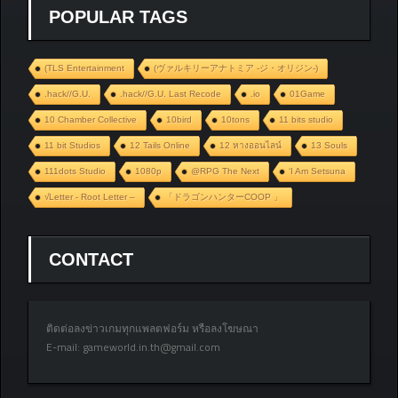
POPULAR TAGS
(TLS Entertainment
(ヴァルキリーアナトミア ‐ジ・オリジン‐)
.hack//G.U.
.hack//G.U. Last Recode
.io
01Game
10 Chamber Collective
10bird
10tons
11 bits studio
11 bit Studios
12 Tails Online
12 หางออนไลน์
13 Souls
111dots Studio
1080p
@RPG The Next
‘I Am Setsuna
√Letter - Root Letter –
「ドラゴンハンターCOOP 」
CONTACT
ติดต่อลงข่าวเกมทุกแพลตฟอร์ม หรือลงโฆษณา
E-mail:
gameworld.in.th@gmail.com