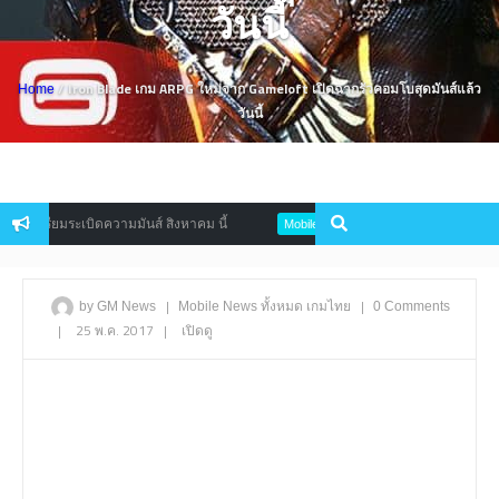
วันนี้
/ Iron Blade เกม ARPG ใหม่จาก Gameloft เปิดฉากรัวคอมโบสุดมันส์แล้ว
Home
วันนี้
รียมระเบิดความมันส์ สิงหาคม นี้
Dead Island: Survivors เกมเอาชีวิตรอ
Mobile
|
|
by GM News
Mobile
News
ทั้งหมด
เกมไทย
0 Comments
|
25 พ.ค. 2017
|
เปิดดู