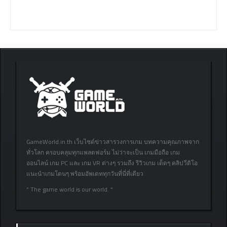
GameWorld.in.th เว็บไซต์ข่าวสารวงการเกม บทความคุณภาพจาก
ทั่วโลก ครอบคลุมทุกแพลตฟอร์ม ไม่ว่าจะเป็น เกมมือถือ เกม
ออนไลน์ เกม PC และ เกม VR ต่างๆ รวมถึง รีวิวเกม เด็ดๆ คลิปวีดิโอ
แนะนำเกมโดนๆ พร้อมอัพเดททุกวันที่นี่ที่เดียว
” The game world is our world. “