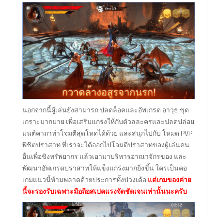
นอกจากนี้ผู้เล่นยังสามารถ ปลดล็อคและอัพเกรด อาวุธ ชุด
เกราะมากมาย เพื่อเสริมแกร่งให้กับตัวลละครและปลดปล่อย
มนต์คาถาท่าโจมตีสุดโหดได้ด้วย และสนุกไปกับ โหมด PVP
พิชิตปราสาท ที่เราจะได้ออกไปโจมตีปราสาทของผู้เล่นคน
อื่นเพื่อชิงทรัพยากร แล้วเอามาบริหารอาณาจักรของ และ
พัฒนาอัพเกรดปราสาทให้แข็งแกร่งมากยิ่งขึ้น ใครเป็นคอ
เกมแนวนี้ห้ามพลาดด้วยประการทั้งปวงเด้อ
แต่เกมของค่าย
นี้จะรองรับเฉพาะมือถือสเปคแรงจัดชัดเจนเท่านั้นนะครับ