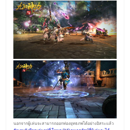
นอกจากผู้เล่นจะสามารถออกท่องยุทธภพได้อย่างอิสระแล้ว