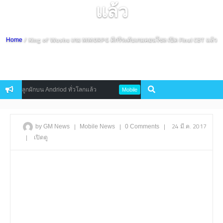
แล้ว
/ King of Wushu เกม MMORPG ดีกรีระดับเกมคอนโซล เปิด Final CBT แล้ว
Home
้ปลูกผักบน Andriod ทั่วโลกแล้ว
Gameloft ประกาศเปิดตัวสุดยอดเกมมือ
Mobile
|
|
|
24 มี.ค. 2017
by GM News
Mobile
News
0 Comments
|
เปิดดู