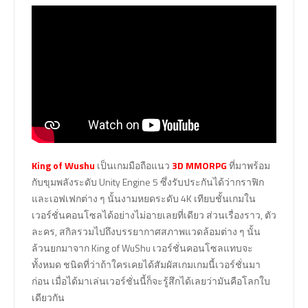
King of Wushu
เป็นเกมมือถือแนว
3D MMORPG
ที่มาพร้อม
กับขุมพลังระดับ Unity Engine 5 ซึ่งรับประกันได้ว่ากราฟิก
และเอฟเฟกต่าง ๆ นั้นงามหยดระดับ 4K เทียบชั้นเกมใน
เวอร์ชั่นคอนโซลได้อย่างไม่อายเลยที่เดียว ส่วนเรื่องราว, ตัว
ละคร, สกิลรวมไปถึงบรรยากาศสภาพแวดล้อมต่าง ๆ นั้น
ล้วนยกมาจาก King of WuShu เวอร์ชั่นคอนโซลแทบจะ
ทั้งหมด ชนิดที่ว่าถ้าใครเคยได้สัมผัสเกมเกมนี้เวอร์ชั่นมา
ก่อน เมื่อได้มาเล่นเวอร์ชั่นนี้ก็จะรู้สึกได้เลยว่ามันคือโลกใบ
เดียวกัน