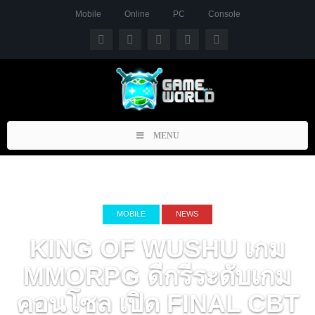
Mobile
Online
PC
Console
Toggle
MENU
navigation
MOBILE
NEWS
KING OF WUSHU เกม
MMORPG ดีกรีระดับเกม
คอนโซล เปิด FINAL CBT