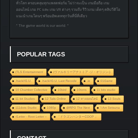
ทั่วโลก ครอบคลุมทุกแพลตฟอร์ม ไม่ว่าจะเป็น เกมมือถือ เกม
ออนไลน์ เกม PC และ เกม VR ต่างๆ รวมถึง รีวิวเกม เด็ดๆ คลิปวีดิโอ
แนะนำเกมโดนๆ พร้อมอัพเดททุกวันที่นี่ที่เดียว
” The game world is our world. “
POPULAR TAGS
(TLS Entertainment
(ヴァルキリーアナトミア ‐ジ・オリジン‐)
.hack//G.U.
.hack//G.U. Last Recode
.io
01Game
10 Chamber Collective
10bird
10tons
11 bits studio
11 bit Studios
12 Tails Online
12 หางออนไลน์
13 Souls
111dots Studio
1080p
@RPG The Next
‘I Am Setsuna
√Letter - Root Letter –
「ドラゴンハンターCOOP 」