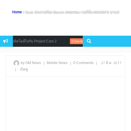
/ KLab ประกาศก้อง Bleach เทพมรณะ เวอร์ชั่น MMORPG มาแน่
Home
ก่อนซิ่งมิดไมล์ไปกับ Project Cars 2
EA ออกมาแย้ง หลังผู้เล่นโอดกับระ
Console
|
|
|
27 มี.ค. 2017
by GM News
Mobile
News
0 Comments
|
เปิดดู