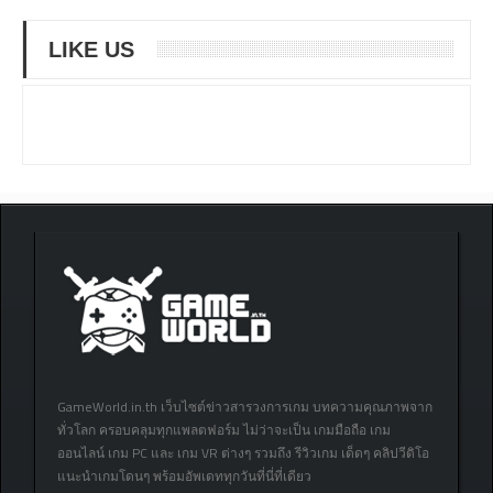
LIKE US
GameWorld.in.th เว็บไซต์ข่าวสารวงการเกม บทความคุณภาพจาก
ทั่วโลก ครอบคลุมทุกแพลตฟอร์ม ไม่ว่าจะเป็น เกมมือถือ เกม
ออนไลน์ เกม PC และ เกม VR ต่างๆ รวมถึง รีวิวเกม เด็ดๆ คลิปวีดิโอ
แนะนำเกมโดนๆ พร้อมอัพเดททุกวันที่นี่ที่เดียว