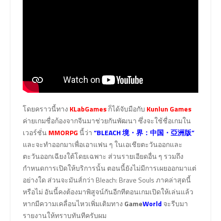
โดยคราวนี้ทาง
KLabGames
ก็ได้จับมือกับ
Kunlun Games
ค่ายเกมชื่อก้องจากจีนมาช่วยกันพัฒนา ซึ่งจะใช้ชื่อเกมใน
เวอร์ชั่น
MMORPG
นี้ว่า
“BLEACH 境・界：中国・亞洲版”
และจะทำออกมาเพื่อเอาแฟน ๆ ในเอเชียตะวันออกและ
ตะวันออกเฉียงใต้โดยเฉพาะ ส่วนรายเอียดอื่น ๆ รวมถึง
กำหนดการเปิดให้บริการนั้น ตอนนี้ยังไม่มีการเผยออกมาแต่
อย่างใด ส่วนจะมันส์กว่า Bleach: Brave Souls ภาคล่าสุดนี้
หรือไม่ อันนี้คงต้องมาพิสูจน์กันอีกทีตอนเกมเปิดให้เล่นแล้ว
หากมีความเคลื่อนไหวเพิ่มเติมทาง
Game
World
จะรีบมา
รายงานให้ทราบทันทีครับผม