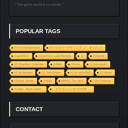
” The game world is our world. “
POPULAR TAGS
(TLS Entertainment
(ヴァルキリーアナトミア ‐ジ・オリジン‐)
.hack//G.U.
.hack//G.U. Last Recode
.io
01Game
10 Chamber Collective
10bird
10tons
11 bits studio
11 bit Studios
12 Tails Online
12 หางออนไลน์
13 Souls
111dots Studio
1080p
@RPG The Next
‘I Am Setsuna
√Letter - Root Letter –
「ドラゴンハンターCOOP 」
CONTACT