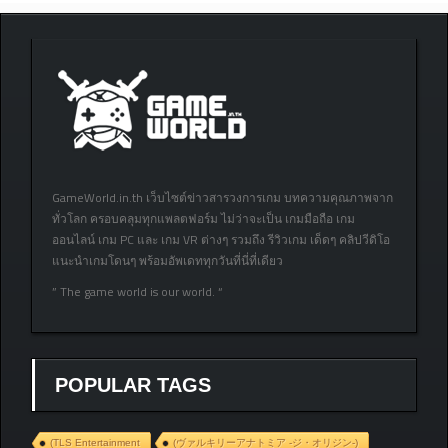
GameWorld.in.th เว็บไซต์ข่าวสารวงการเกม บทความคุณภาพจาก
ทั่วโลก ครอบคลุมทุกแพลตฟอร์ม ไม่ว่าจะเป็น เกมมือถือ เกม
ออนไลน์ เกม PC และ เกม VR ต่างๆ รวมถึง รีวิวเกม เด็ดๆ คลิปวีดิโอ
แนะนำเกมโดนๆ พร้อมอัพเดททุกวันที่นี่ที่เดียว
” The game world is our world. “
POPULAR TAGS
(TLS Entertainment
(ヴァルキリーアナトミア ‐ジ・オリジン‐)