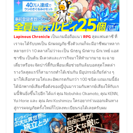
Lapinous Chronicle
เป็นเกมมือถือแนว
RPG
สุดแฟนตาซี ที่
เราจะได้รับบทเป็น นักผจญภัย ซึ่งตัวเกมก็จะมีอาชีพมาหลาก
หลายกว่า 10 คลาสไม่ว่าจะเป็น นักธนู นักดาบ นักเวทย์ แอส
ซาซิน เป็นต้น มีเควสและภารกิจมาให้ทำมากมาย จะฉาย
เดี่ยวหรือจะจัดปาร์ตี้กับเพื่อนเพื่อช่วยกันล้มบอสสุดโหดล่า
รางวัลสุดแรร์ก็สามารถทำได้เช่นกัน มีอุปกรณ์เกียร์ต่าง ๆ
มาให้เลือกสวมใส่และอัพเกรดกันกว่า 100 ชนิด แถมเกมนี้ยัง
ได้นักพากย์เสียงชื่อดังของญี่ปุ่นมารวมกันพากย์เสียงให้กับเก
มนี้ฟินยิ่งขึ้นไปอีก ได้แก่ คุณ Nobuhiko Okamoto, คุณ KENN,
Yui Horie และ คุณ Ami Koshimizu ใครอยากร่วมออกเดินทาง
สู่การผจญภัยครั้งใหม่ก็ไปลงทะเบียนรอได้เลยครับผม