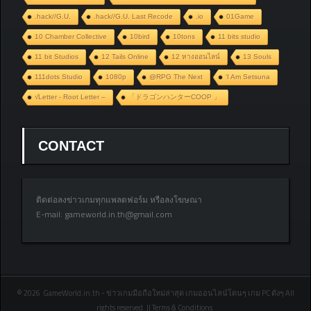
.hack//G.U.
.hack//G.U. Last Recode
.io
01Game
10 Chamber Collective
10bird
10tons
11 bits studio
11 bit Studios
12 Tails Online
12 หางออนไลน์
13 Souls
111dots Studio
1080p
@RPG The Next
‘I Am Setsuna
√Letter - Root Letter –
「ドラゴンハンターCOOP 」
CONTACT
ติดต่อลงข่าวเกมทุกแพลตฟอร์ม หรือลงโฆษณา
E-mail:
gameworld.in.th@gmail.com
© 2026 GameWorld.in.th - ข่าวเกมมือถือใหม่ล่าสุด เกมออนไลน์โดนๆ เกม PC ดังๆ All
rights reserved. || Terms & Conditions