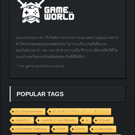
GameWorld.in.th เว็บไซต์ข่าวสารวงการเกม บทความคุณภาพจาก
ทั่วโลก ครอบคลุมทุกแพลตฟอร์ม ไม่ว่าจะเป็น เกมมือถือ เกม
ออนไลน์ เกม PC และ เกม VR ต่างๆ รวมถึง รีวิวเกม เด็ดๆ คลิปวีดิโอ
แนะนำเกมโดนๆ พร้อมอัพเดททุกวันที่นี่ที่เดียว
” The game world is our world. “
POPULAR TAGS
(TLS Entertainment
(ヴァルキリーアナトミア ‐ジ・オリジン‐)
.hack//G.U.
.hack//G.U. Last Recode
.io
01Game
10 Chamber Collective
10bird
10tons
11 bits studio