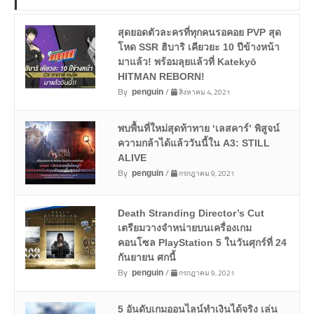
สุดยอดตัวละครที่ทุกคนรอคอย PVP สุด
โหด SSR ฮิบาริ เคียวยะ 10 ปีข้างหน้า
มาแล้ว! พร้อมลุยแล้วที่ Katekyō
HITMAN REBORN!
By
/
สิงหาคม 4, 2021
penguin
พบพื้นที่ใหม่สุดท้าทาย ‘เลสคาร์’ พิสูจน์
ความกล้าได้แล้ววันนี้ใน A3: STILL
ALIVE
By
/
กรกฎาคม 9, 2021
penguin
Death Stranding Director’s Cut
เตรียมวางจำหน่ายบนเครื่องเกม
คอนโซล PlayStation 5 ในวันศุกร์ที่ 24
กันยายน ศกนี้
By
/
กรกฎาคม 9, 2021
penguin
5 อันดับเกมออนไลน์ทำเงินได้จริง เล่น