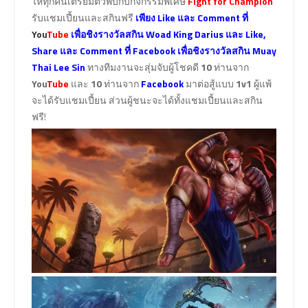
ให้ทุกคนเตรียมตัวพบกับกิจกรรมพิเศษ
Fight for Champion
รับแชมเปี้ยนและสกินฟรี
เพียง Like และ Comment ที่
You
Tube
เพื่อชิงรางวัลสกิน Woad King Darius และ Like,
Share และ Comment ที่ Facebook เพื่อชิงรางวัลสกิน Muay
Thai Lee Sin
ทางทีมงานจะสุ่มจับผู้โชคดี
10
ท่านจาก
You
Tube
และ
10
ท่านจาก
Facebook
มาต่อสู้แบบ
1v1
ผู้แพ้
จะได้รับแชมเปี้ยน ส่วนผู้ชนะจะได้ทั้งแชมเปี้ยนและสกิน
ฟรี!