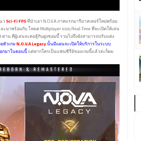
แนว
Sci-Fi FPS
ที่นำเอา N.O.V.A ภาคแรกมารีมาสเตอร์ใหม่พร้อม
และมาพร้อมกับ โหมด Multiplayer แบบ Real-Time ที่จะเปิดให้เล่น
 ด่าน ที่ผู้เล่นจะต่อสู้กับฝูงซอมบี้ รวมไปถึงยังสามารถปรับแต่ง
ยตัวเกม
N.O.V.A Legacy
นั้นมีแผนจะเปิดให้บริการในระบบ
ยออกมาในตอนนี้
แต่หากใครเป็นแฟนซีรี่ย์ของเกมนี้แล้วล่ะก็ผม