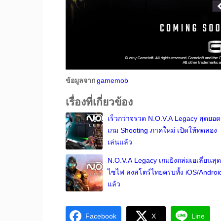
ข้อมูลจาก
gamemob
เรื่องที่เกี่ยวข้อง
เร็วกว่าจรวด N.O.V.A Legacy สุดยอด
เกม Shooting ภาคใหม่ เปิดให้ทดลอง
เล่นแล้ว
N.O.V.A Legacy เกมยิงถล่มเอเลี่ยนสุด
ไซไฟ ลงสโตร์ไทยครบทั้ง iOS/Androi
แล้ว
Facebook
X
Line