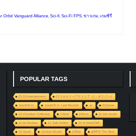
,
,
,
,
r Orbit Vanguard Alliance
Sci-fi
Sci-Fi FPS
ข่าวเกม
เกมซีรี่
POPULAR TAGS
(TLS Entertainment
(ヴァルキリーアナトミア ‐ジ・オリジン‐)
.hack//G.U.
.hack//G.U. Last Recode
.io
01Game
10 Chamber Collective
10bird
10tons
11 bits studio
11 bit Studios
12 Tails Online
12 หางออนไลน์
13 Souls
111dots Studio
1080p
@RPG The Next