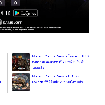
Modern Combat Versus โคตรเกม FPS
สงครามยุคอนาคต เปิดลุยพร้อมกันทั่ว
โลกแล้ว
Modern Combat Versus เปิด Soft
d
Launch ที่ฟิลิปินส์ครบสองสโตร์แล้ว