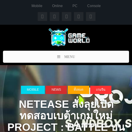
Mobile
Online
PC
Console
Toggle
MENU
navigation
MOBILE
NEWS
ทั้งหมด
เกมจีน
NETEASE สั่งลุยเปิด
ทดสอบเบต้าเกมใหม่
PROJECT : BATTLE บน