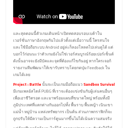
และสุดตอนนี้ตัวเกมเดินหน้าเปิดทดสอบรอบเบต้าใน
เวอร์ชั่นภาษาอังกฤษกันไปแล้วตั้งแต่เมื่อวานนี้ ใครสนใจ
และใช้มือถือระบบ Android อยู่ล่ะก็ลองโหลดไปเล่นดูได้ แต่
บอกไว้ก่อนนะว่าตัวเกมยังไม่ใช่เวอร์สมบูรณ์ร้อยเปอร์เซ็นต์
ดังนั้นอาจจะยังมีบัคและจุดที่ต้องแก้ไขกันอยู่ หากใครเจอก้
รายงานทีมพัฒนาให้เขารับทราบโดยกดปุ่ม Feedback ใน
เกมได้เลย
Project : Battle
นั้นจะเป็นเกมมือถือแนว
Sandbox Survival
มีเกมเพลย์สไตล์ PUBG ที่เราจะต้องแข่งขันกับผู้เล่นคนอื่นๆ
เพื่อเอาชีวิตรอด และมาพร้อมแผนที่ขนาดใหญ่ พร้อมทั้งมี
ภูมิประเทศที่แตกต่างกันออกไปทั้ง พื้นราบ พื้นหญ้า เนินเขา
แม่น้ำ หมู่บ้าน แหล่งทรัพยากร เป็นต้น ส่วนภาพกราฟิกก็จะ
ถูกปรับให้มีความเป็นการ์ตูนมากขึ้นไม่ได้เน้นความสมจริง