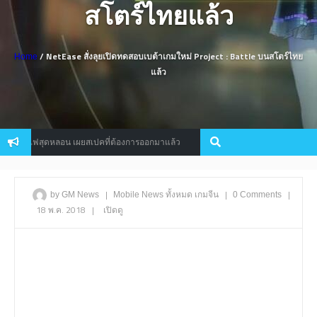
สโตร์ไทยแล้ว
/ NetEase สั่งลุยเปิดทดสอบเบต้าเกมใหม่ Project : Battle บนสโตร์ไทย
Home
แล้ว
ฟสุดหลอน เผยสเปคที่ต้องการออกมาแล้ว
คอนเฟิร์ม Assassin’s C
Console
|
|
|
by GM News
Mobile
News
ทั้งหมด
เกมจีน
0 Comments
18 พ.ค. 2018
|
เปิดดู