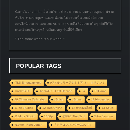
GameWorld.in.th เว็บไซต์ข่าวสารวงการเกม บทความคุณภาพจาก
ทั่วโลก ครอบคลุมทุกแพลตฟอร์ม ไม่ว่าจะเป็น เกมมือถือ เกม
ออนไลน์ เกม PC และ เกม VR ต่างๆ รวมถึง รีวิวเกม เด็ดๆ คลิปวีดิโอ
แนะนำเกมโดนๆ พร้อมอัพเดททุกวันที่นี่ที่เดียว
” The game world is our world. “
POPULAR TAGS
(TLS Entertainment
(ヴァルキリーアナトミア ‐ジ・オリジン‐)
.hack//G.U.
.hack//G.U. Last Recode
.io
01Game
10 Chamber Collective
10bird
10tons
11 bits studio
11 bit Studios
12 Tails Online
12 หางออนไลน์
13 Souls
111dots Studio
1080p
@RPG The Next
‘I Am Setsuna
√Letter - Root Letter –
「ドラゴンハンターCOOP 」