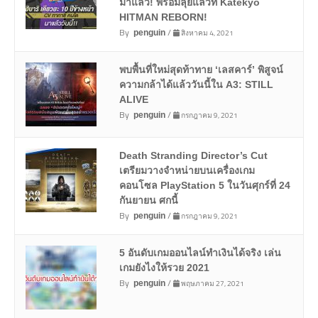
มาแล้ว! พร้อมลุยแล้วที่ Katekyō
HITMAN REBORN!
By
/
สิงหาคม 4, 2021
penguin
พบพื้นที่ใหม่สุดท้าทาย ‘เลสคาร์’ พิสูจน์
ความกล้าได้แล้ววันนี้ใน A3: STILL
ALIVE
By
/
กรกฎาคม 9, 2021
penguin
Death Stranding Director’s Cut
เตรียมวางจำหน่ายบนเครื่องเกม
คอนโซล PlayStation 5 ในวันศุกร์ที่ 24
กันยายน ศกนี้
By
/
กรกฎาคม 9, 2021
penguin
5 อันดับเกมออนไลน์ทำเงินได้จริง เล่น
เกมยังไงให้รวย 2021
By
/
พฤษภาคม 27, 2021
penguin