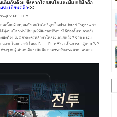
เติมกันด้วย ซึ่งหากใครสนใจและมีเบอร์มือถือ
ลงทะเบียนคลิก
<<
74&v=jES1PB6uHEM
ุดเนี้ยบด้วยขุมพลังเทคโนโลยีสุดล้ำอย่าง Unreal Engine 4 ว่า
์ได้พุ่งชนโลก ทำให้มนุษย์ที่ยังรอดชีวิตมาได้ต้องดิ้นรนจากภัย
เกมยิงทั่วๆ ไป มีตัวละครหลักมาให้ลองเล่นกันถึง 7 ชีวิต พร้อม
ากหลายโหมด อาทิ โหมด Battle Race ซึ่งจะเป็นการต่อสู้แบบ PvP
รต่างๆ กับผู้เล่นคนอื่นๆ เป็นต้น สามารถอัพเกรดตัวละครและ