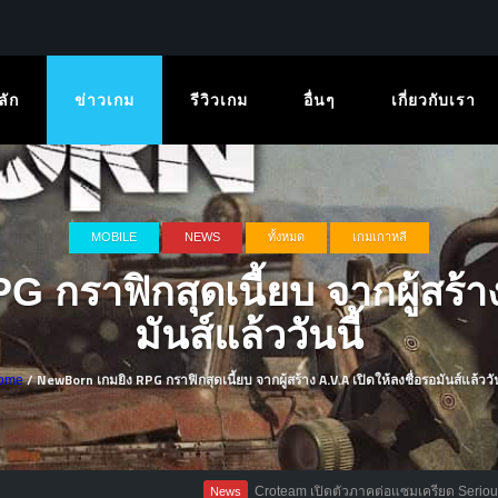
ลัก
ข่าวเกม
รีวิวเกม
อื่นๆ
เกี่ยวกับเรา
MOBILE
NEWS
ทั้งหมด
เกมเกาหลี
ราฟิกสุดเนี้ยบ จากผู้สร้าง 
มันส์แล้ววันนี้
/ NewBorn เกมยิง RPG กราฟิกสุดเนี้ยบ จากผู้สร้าง A.V.A เปิดให้ลงชื่อรอมันส์แล้ววัน
ome
Croteam เปิดตัวภาคต่อแซมเครียด Serious Sam 4: 
News