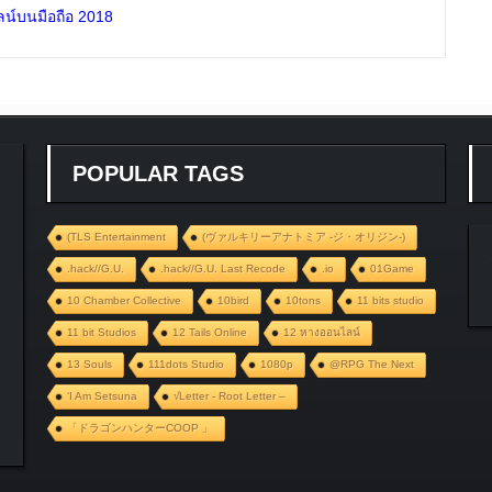
น์บนมือถือ 2018
POPULAR TAGS
(TLS Entertainment
(ヴァルキリーアナトミア ‐ジ・オリジン‐)
.hack//G.U.
.hack//G.U. Last Recode
.io
01Game
10 Chamber Collective
10bird
10tons
11 bits studio
11 bit Studios
12 Tails Online
12 หางออนไลน์
13 Souls
111dots Studio
1080p
@RPG The Next
‘I Am Setsuna
√Letter - Root Letter –
「ドラゴンハンターCOOP 」