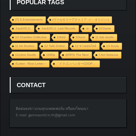
POPULAR TAGS
(TLS Entertainment
(ヴァルキリーアナトミア ‐ジ・オリジン‐)
.hack//G.U.
.hack//G.U. Last Recode
.io
01Game
10 Chamber Collective
10bird
10tons
11 bits studio
11 bit Studios
12 Tails Online
12 หางออนไลน์
13 Souls
111dots Studio
1080p
@RPG The Next
‘I Am Setsuna
√Letter - Root Letter –
「ドラゴンハンターCOOP 」
CONTACT
ติดต่อลงข่าวเกมทุกแพลตฟอร์ม หรือลงโฆษณา
E-mail:
gameworld.in.th@gmail.com