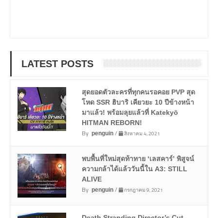
LATEST POSTS
สุดยอดตัวละครที่ทุกคนรอคอย PVP สุด
โหด SSR ฮิบาริ เคียวยะ 10 ปีข้างหน้า
มาแล้ว! พร้อมลุยแล้วที่ Katekyō
HITMAN REBORN!
By
/
สิงหาคม 4, 2021
penguin
พบพื้นที่ใหม่สุดท้าทาย ‘เลสคาร์’ พิสูจน์
ความกล้าได้แล้ววันนี้ใน A3: STILL
ALIVE
By
/
กรกฎาคม 9, 2021
penguin
Death Stranding Director’s Cut