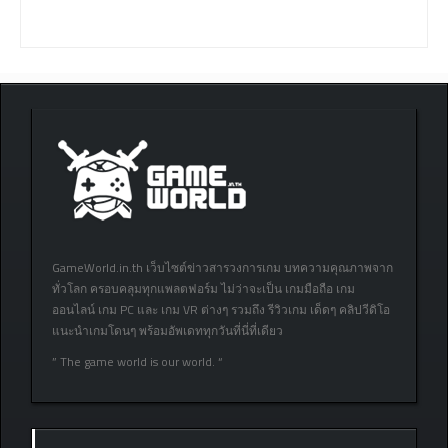
GameWorld.in.th เว็บไซต์ข่าวสารวงการเกม บทความคุณภาพจาก
ทั่วโลก ครอบคลุมทุกแพลตฟอร์ม ไม่ว่าจะเป็น เกมมือถือ เกม
ออนไลน์ เกม PC และ เกม VR ต่างๆ รวมถึง รีวิวเกม เด็ดๆ คลิปวีดิโอ
แนะนำเกมโดนๆ พร้อมอัพเดททุกวันที่นี่ที่เดียว
” The game world is our world. “