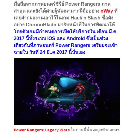
มือถือจากภาพยนตร์ซีรี่ย์
Power Rangers
ภาค
ล่าสุด และยังได้ค่ายผู้พัฒนามากฝีมืออย่าง
nWay
ที่
เคยฝากผลงานเอาไว้ในเกม Hack’n Slash ชื่อดัง
อย่าง ChronoBlade มารับหน้าที่ในการพัฒนาให้
โดยตัวเกมมีกำหนดการเปิดให้บริการใน เดือน มี.ค.
2017 นี้ทั้งระบบ iOS และ Android ซึ่งเป็นช่วง
เดียวกันที่ภาพยนตร์ Power Rangers เตรียมจะเข้า
ฉายใน วันที่ 24 มี..ค 2017 นี้นั่นเอง
Power Rangers: Legacy Wars
ในภาคนี้นั้นจะถูกทำออกมา