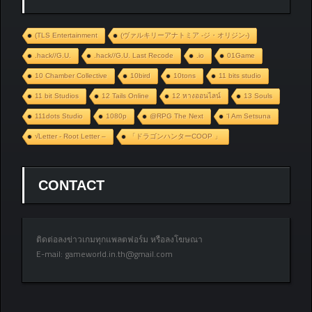
(TLS Entertainment
(ヴァルキリーアナトミア ‐ジ・オリジン‐)
.hack//G.U.
.hack//G.U. Last Recode
.io
01Game
10 Chamber Collective
10bird
10tons
11 bits studio
11 bit Studios
12 Tails Online
12 หางออนไลน์
13 Souls
111dots Studio
1080p
@RPG The Next
‘I Am Setsuna
√Letter - Root Letter –
「ドラゴンハンターCOOP 」
CONTACT
ติดต่อลงข่าวเกมทุกแพลตฟอร์ม หรือลงโฆษณา
E-mail:
gameworld.in.th@gmail.com