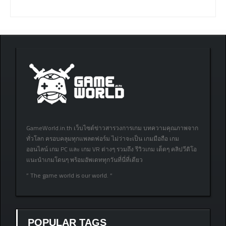
GameWorld.in.th เว็บไซต์ข่าวสารวงการเกม บทความคุณภาพจาก
ทั่วโลก ครอบคลุมทุกแพลตฟอร์ม ไม่ว่าจะเป็น เกมมือถือ เกม
ออนไลน์ เกม PC และ เกม VR ต่างๆ รวมถึง รีวิวเกม เด็ดๆ คลิปวีดิโอ
แนะนำเกมโดนๆ พร้อมอัพเดททุกวันที่นี่ที่เดียว
” The game world is our world. “
POPULAR TAGS