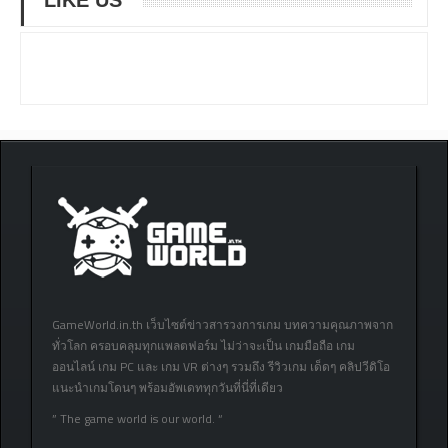
GameWorld.in.th เว็บไซต์ข่าวสารวงการเกม บทความคุณภาพจาก
ทั่วโลก ครอบคลุมทุกแพลตฟอร์ม ไม่ว่าจะเป็น เกมมือถือ เกม
ออนไลน์ เกม PC และ เกม VR ต่างๆ รวมถึง รีวิวเกม เด็ดๆ คลิปวีดิโอ
แนะนำเกมโดนๆ พร้อมอัพเดททุกวันที่นี่ที่เดียว
” The game world is our world. “