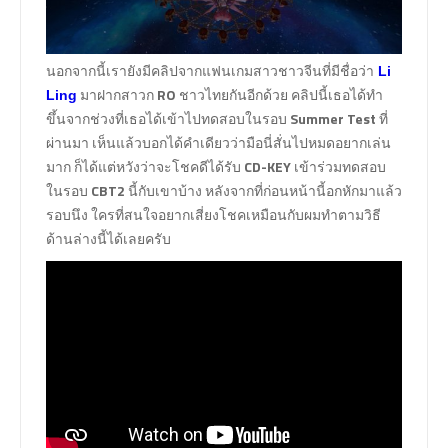
นอกจากนี้เรายังมีคลิปจากแฟนเกมสาวชาวจีนที่มีชื่อว่า
Li
มาฝากสาวก
RO
ชาวไทยกันอีกด้วย คลิปนี้เธอได้ทำ
Ling
ขึ้นจากช่วงที่เธอได้เข้าไปทดสอบในรอบ
Summer Test
ที่
ผ่านมา เห็นแล้วบอกได้คำเดียวว่ามือนี่สั่นไปหมดอยากเล่น
มาก ก็ได้แต่หวังว่าจะโชคดีได้รับ
CD-KEY
เข้าร่วมทดสอบ
ในรอบ
CBT2
นี้กับเขาบ้าง หลังจากที่ก่อนหน้านี้อกหักมาแล้ว
รอบนึง ใครที่สนใจอยากเสี่ยงโชคเหมือนกับผมทำตามวิธี
ด้านล่างนี้ได้เลยครับ