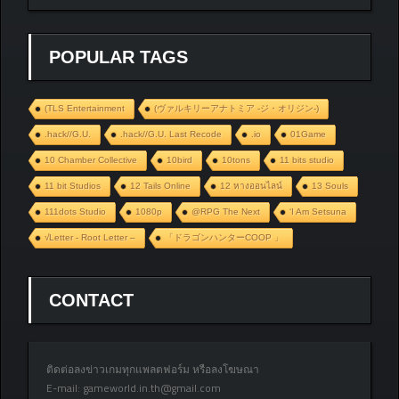
POPULAR TAGS
(TLS Entertainment
(ヴァルキリーアナトミア ‐ジ・オリジン‐)
.hack//G.U.
.hack//G.U. Last Recode
.io
01Game
10 Chamber Collective
10bird
10tons
11 bits studio
11 bit Studios
12 Tails Online
12 หางออนไลน์
13 Souls
111dots Studio
1080p
@RPG The Next
‘I Am Setsuna
√Letter - Root Letter –
「ドラゴンハンターCOOP 」
CONTACT
ติดต่อลงข่าวเกมทุกแพลตฟอร์ม หรือลงโฆษณา
E-mail:
gameworld.in.th@gmail.com