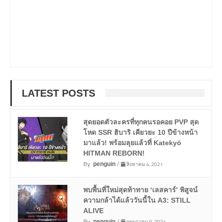
LATEST POSTS
สุดยอดตัวละครที่ทุกคนรอคอย PVP สุด
โหด SSR ฮิบาริ เคียวยะ 10 ปีข้างหน้า
มาแล้ว! พร้อมลุยแล้วที่ Katekyō
HITMAN REBORN!
By
/
สิงหาคม 4, 2021
penguin
พบพื้นที่ใหม่สุดท้าทาย ‘เลสคาร์’ พิสูจน์
ความกล้าได้แล้ววันนี้ใน A3: STILL
ALIVE
By
/
กรกฎาคม 9, 2021
penguin