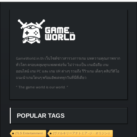
GameWorld.in.th เว็บไซต์ข่าวสารวงการเกม บทความคุณภาพจาก
ทั่วโลก ครอบคลุมทุกแพลตฟอร์ม ไม่ว่าจะเป็น เกมมือถือ เกม
ออนไลน์ เกม PC และ เกม VR ต่างๆ รวมถึง รีวิวเกม เด็ดๆ คลิปวีดิโอ
แนะนำเกมโดนๆ พร้อมอัพเดททุกวันที่นี่ที่เดียว
” The game world is our world. “
POPULAR TAGS
(TLS Entertainment
(ヴァルキリーアナトミア ‐ジ・オリジン‐)