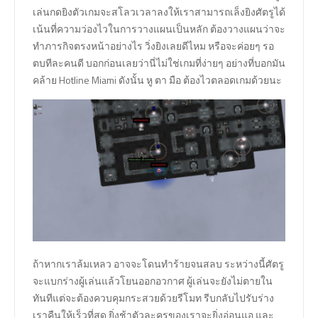
เล่นกดยิงตัวเกมจะสโลวเวลาลงให้เราสามารถเล็งยิงศัตรูได้
เน้นที่ความว่องไวในการวางแผนเป็นหลัก ต้องวางแผนว่าจะ
ทำภารกิจตรงหน้าอย่างไร วิ่งยิงเลยดีไหม หรือจะค่อยๆ รอ
ตบทีละคนดี บอกก่อนเลยว่านี่ไม่ใช่เกมที่ง่ายๆ อย่างที่บอกมัน
คล้าย Hotline Miami ดังนั้น หู ตา มือ ต้องไวตลอดเกมด้วยนะ
ถ้าหากเราล้มเหลว อาจจะโดนทำร้ายจนสลบ ระหว่างนี้ศัตรู
จะแบกร่างผู้เล่นแล้วโยนออกอวกาศ ผู้เล่นจะยังไม่ตายใน
ทันทีแต่จะต้องควบคุมกระสวยด้วยรีโมท รีบกลับไปรับร่าง
เราคืนให้เร็วที่สุด ยิ่งช้าตัวละครของเราจะยิ่งอ่อนแอ และ