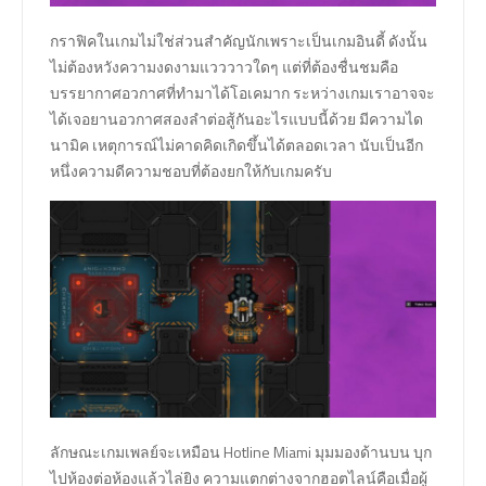
กราฟิคในเกมไม่ใช่ส่วนสำคัญนักเพราะเป็นเกมอินดี้ ดังนั้น
ไม่ต้องหวังความงดงามแวววาวใดๆ แต่ที่ต้องชื่นชมคือ
บรรยากาศอวกาศที่ทำมาได้โอเคมาก ระหว่างเกมเราอาจจะ
ได้เจอยานอวกาศสองลำต่อสู้กันอะไรแบบนี้ด้วย มีความได
นามิค เหตุการณ์ไม่คาดคิดเกิดขึ้นได้ตลอดเวลา นับเป็นอีก
หนึ่งความดีความชอบที่ต้องยกให้กับเกมครับ
ลักษณะเกมเพลย์จะเหมือน Hotline Miami มุมมองด้านบน บุก
ไปห้องต่อห้องแล้วไล่ยิง ความแตกต่างจากฮอตไลน์คือเมื่อผู้