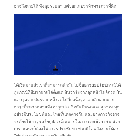
อาจถึงตายได้ ฟังดูธรรมดา แต่บอกเลยว่าท้าทายกว่าที่คิด
ได้เงินมาแล้วเราก็สามารถนำมันไปซื้ออาวุธยุปโธปกรณ์ได้
อุปกรณ์ก็มีมากมายไล่ตั้งแต่ ปืนวาร์ปจากจุดหนึ่งไปอีกจุด ปืน
แลกจุดจากศัตรูจากหนึ่งจุดไปอีกหนึ่งจุด และอีกมากมาย
อาวุธก็หลากหลายทั้ง อาวุธประชิดยันปืนพกและลูกซอง ทุก
อย่างมีประโยชน์และโทษที่แตกต่างกัน และบางภารกิจอาจ
จะต้องใช้อาวุธหรืออุปกรณ์เฉพาะในการต่อสู้ด้วย เช่น พวก
เกราะหนาก็ต้องใช้อาวุธประชิดฆ่า พวกมีโล่พลังงานก็ต้อง
ใช้อุปกรณ์จัดการพวกมัน เป็นต้น