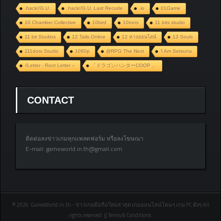
.hack//G.U.
.hack//G.U. Last Recode
.io
01Game
10 Chamber Collective
10bird
10tons
11 bits studio
11 bit Studios
12 Tails Online
12 หางออนไลน์
13 Souls
111dots Studio
1080p
@RPG The Next
‘I Am Setsuna
√Letter - Root Letter –
「ドラゴンハンターCOOP 」
CONTACT
ติดต่อลงข่าวเกมทุกแพลตฟอร์ม หรือลงโฆษณา
E-mail:
gameworld.in.th@gmail.com
© 2026 GameWorld.in.th - ข่าวเกมมือถือใหม่ล่าสุด เกมออนไลน์โดนๆ เกม PC ดังๆ All
rights reserved. || Terms & Conditions