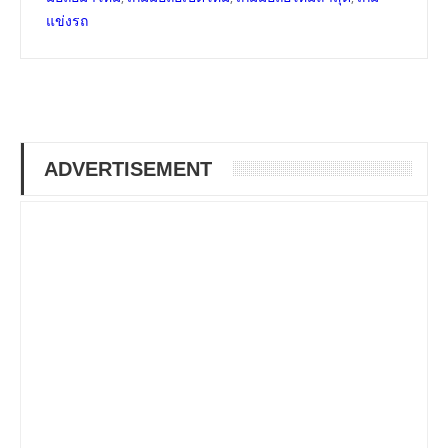
แข่งรถ
ADVERTISEMENT