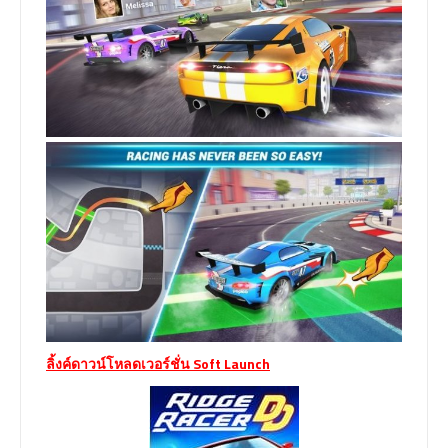
ลิ้งค์ดาวน์โหลดเวอร์ชั่น Soft Launch