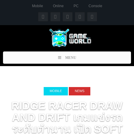
Mobile
Online
PC
Console
Toggle
MENU
navigation
MOBILE
NEWS
RIDGE RACER DRAW
AND DRIFT เกมแข่งรถ
ระดับตำนาน เปิด SOFT