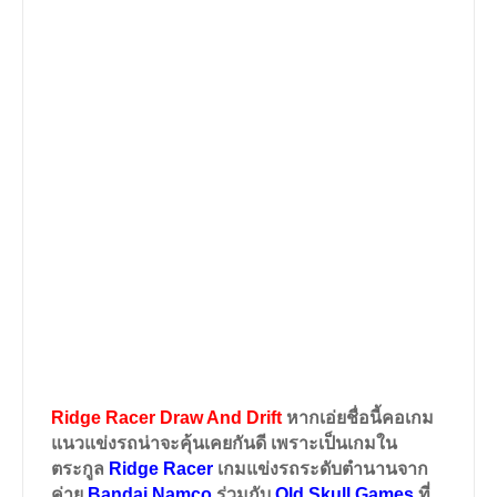
Ridge Racer Draw And Drift
หากเอ่ยชื่อนี้คอเกม
แนวแข่งรถน่าจะคุ้นเคยกันดี เพราะเป็นเกมใน
ตระกูล
Ridge Racer
เกมแข่งรถระดับตำนานจาก
ค่าย
Bandai Namco
ร่วมกับ
Old Skull Games
ที่