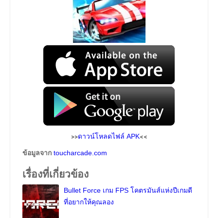
>>
<<
ดาวน์โหลดไฟล์ APK
ข้อมูลจาก
toucharcade.com
เรื่องที่เกี่ยวข้อง
Bullet Force เกม FPS โคตรมันส์แห่งปีเกมดี
ที่อยากให้คุณลอง