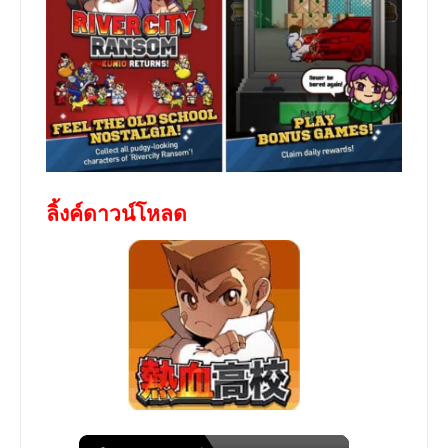
ลิ้งค์ดาวน์โหลด