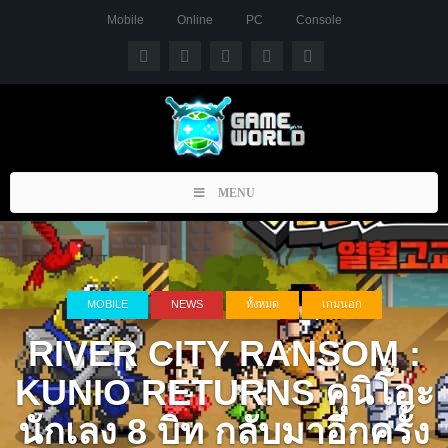
Mobile
Online
PC
Console
Toggle
MENU
navigation
MOBILE
NEWS
ทั้งหมด
เกมนอก
RIVER CITY RANSOM :
KUNIO RETURNS คุนิโอะ
นักเลง 8 บิท กลับมาอีกครั้ง