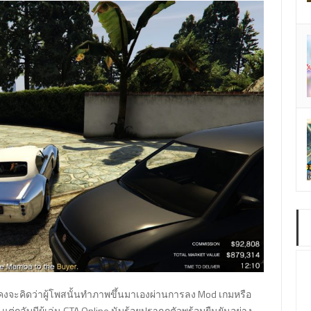
็คงจะคิดว่าผู้โพสนั้นทำภาพขึ้นมาเองผ่านการลง Mod เกมหรือ
ต่กลับมีผู้เล่น GTA Online นับร้อยปรากฏตัวพร้อมยืนยันอย่าง