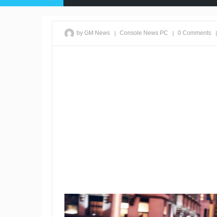
|
|
|
by GM News
Console
News
PC
0 Comments