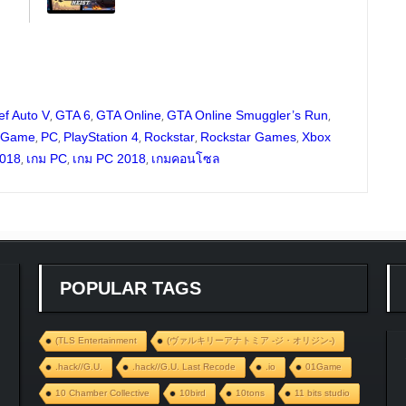
,
,
,
,
ef Auto V
GTA 6
GTA Online
GTA Online Smuggler’s Run
,
,
,
,
,
 Game
PC
PlayStation 4
Rockstar
Rockstar Games
Xbox
,
,
,
2018
เกม PC
เกม PC 2018
เกมคอนโซล
POPULAR TAGS
(TLS Entertainment
(ヴァルキリーアナトミア ‐ジ・オリジン‐)
.hack//G.U.
.hack//G.U. Last Recode
.io
01Game
10 Chamber Collective
10bird
10tons
11 bits studio