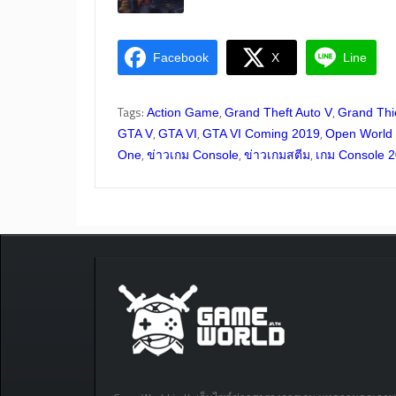
Facebook
X
Line
Tags:
,
,
Action Game
Grand Theft Auto V
Grand Thi
,
,
,
GTA V
GTA VI
GTA VI Coming 2019
Open World
,
,
,
One
ข่าวเกม Console
ข่าวเกมสตีม
เกม Console 