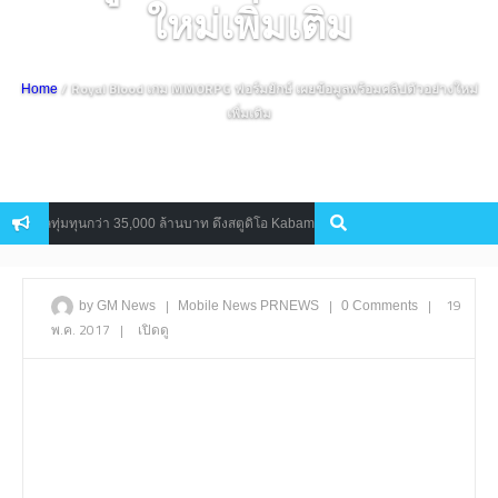
ใหม่เพิ่มเติม
/ Royal Blood เกม MMORPG ฟอร์มยักษ์ เผยข้อมูลพร้อมคลิปตัวอย่างใหม่
Home
เพิ่มเติม
บิ้ลทุ่มทุนกว่า 35,000 ล้านบาท ดึงสตูดิโอ Kabam เข้ามาร่วมทีม
5 เกมม
Mobile
|
|
|
19
by GM News
Mobile
News
PRNEWS
0 Comments
พ.ค. 2017
|
เปิดดู