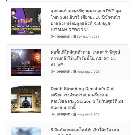
สุดยอดตัวละครที่ทุกคนรอคอย PVP สุด
โหด SSR ฮิบาริ เคียวยะ 10 ปีข้างหน้า
มาแล้ว! พร้อมลุยแล้วที่ Katekyō
HITMAN REBORN!
By
/
สิงหาคม 4, 2021
penguin
พบพื้นที่ใหม่สุดท้าทาย ‘เลสคาร์’ พิสูจน์
ความกล้าได้แล้ววันนี้ใน A3: STILL
ALIVE
By
/
กรกฎาคม 9, 2021
penguin
Death Stranding Director’s Cut
เตรียมวางจำหน่ายบนเครื่องเกม
คอนโซล PlayStation 5 ในวันศุกร์ที่ 24
กันยายน ศกนี้
By
/
กรกฎาคม 9, 2021
penguin
5 อันดับเกมออนไลน์ทำเงินได้จริง เล่น