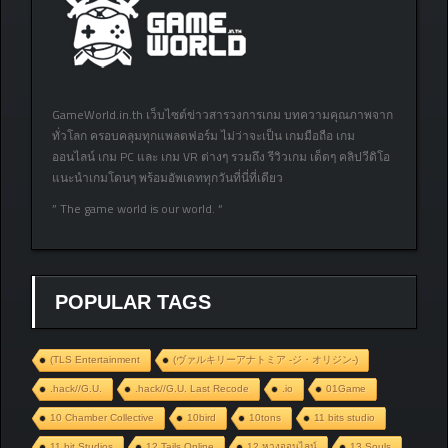
GameWorld.in.th เว็บไซต์ข่าวสารวงการเกม บทความคุณภาพจาก
ทั่วโลก ครอบคลุมทุกแพลตฟอร์ม ไม่ว่าจะเป็น เกมมือถือ เกม
ออนไลน์ เกม PC และ เกม VR ต่างๆ รวมถึง รีวิวเกม เด็ดๆ คลิปวีดิโอ
แนะนำเกมโดนๆ พร้อมอัพเดททุกวันที่นี่ที่เดียว
” The game world is our world. “
POPULAR TAGS
(TLS Entertainment
(ヴァルキリーアナトミア ‐ジ・オリジン‐)
.hack//G.U.
.hack//G.U. Last Recode
.io
01Game
10 Chamber Collective
10bird
10tons
11 bits studio
11 bit Studios
12 Tails Online
12 หางออนไลน์
13 Souls