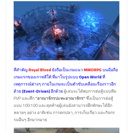
ที่สำคัญ
Royal Blood
ยังถือเป็นเกมแนว
MMORPG
บนมือถือ
เกมแรกของเกาหลีใต้ ที่มาในรูปแบบ
Open World
ที่
เหตุการณ์ต่างๆ ภายในเกมจะเป็นตัวขับเคลื่อนเรื่องราวอีก
ด้วย
(Event-Driven)
อีกด้วย
ผู้เล่นจะได้พบการต่อสู้แบบทีม
PVP และศึก
“อาณาจักรปะทะอาณาจักร”
ซึ่งเป็นการต่อสู้
แบบ 100:100 และสุดท้ายผู้เล่นยังสามารถฝึกทักษะได้อีก
หลายๆ อย่าง อาทิเช่น การตกปลา, การเก็บเกี่ยว และกิจกร
รมอื่นๆ อีกมากมาย