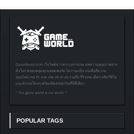
GameWorld.in.th เว็บไซต์ข่าวสารวงการเกม บทความคุณภาพจาก
ทั่วโลก ครอบคลุมทุกแพลตฟอร์ม ไม่ว่าจะเป็น เกมมือถือ เกม
ออนไลน์ เกม PC และ เกม VR ต่างๆ รวมถึง รีวิวเกม เด็ดๆ คลิปวีดิโอ
แนะนำเกมโดนๆ พร้อมอัพเดททุกวันที่นี่ที่เดียว
” The game world is our world. “
POPULAR TAGS