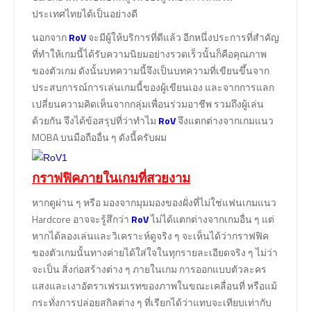
ประเทศไทยได้เป็นอย่างดี
นอกจาก
RoV
จะมีผู้ให้บริการที่ดีแล้ว อีกหนึ่งประการที่สำคัญ
ที่ทำให้เกมนี้ได้รับความนิยมอย่างรวดเร็วนั้นก็คือคุณภาพ
ของตัวเกม ดังนั้นบทความนี้จึงเป็นบทความที่เขียนขึ้นจาก
ประสบการณ์การเล่นเกมนี้ของผู้เขียนเอง และจากการแลก
เปลี่ยนความคิดเห็นจากกลุ่มเพื่อนร่วมอาชีพ รวมถึงผู้เล่น
ด้วยกัน จึงได้ข้อสรุปที่ว่าทำไม
RoV
จึงแตกต่างจากเกมแนว
MOBA บนมือถืออื่น ๆ ดังนี้ครับผม
กราฟฟิคภายในเกมที่สวยงาม
หากดูผ่าน ๆ หรือ มองจากมุมมองของฝั่งที่ไม่ใช่แฟนเกมแนว
Hardcore อาจจะรู้สึกว่า
RoV
ไม่ได้แตกต่างจากเกมอื่น ๆ แต่
หากได้ลองเล่นและวิเคราะห์ดูจริง ๆ จะเห็นได้ว่ากราฟฟิค
ของตัวเกมนั้นทางค่ายได้ใส่ใจในทุกรายละเอียดจริง ๆ ไม่ว่า
จะเป็น สิ่งก่อสร้างต่าง ๆ ภายในเกม การออกแบบตัวละคร
แสงและเงาอัตราเฟรมเรทของภาพในขณะเคลื่อนที่ หรือแม้
กระทั่งการปล่อยสกิลต่าง ๆ ที่เรียกได้ว่าแทบจะเทียบเท่ากับ