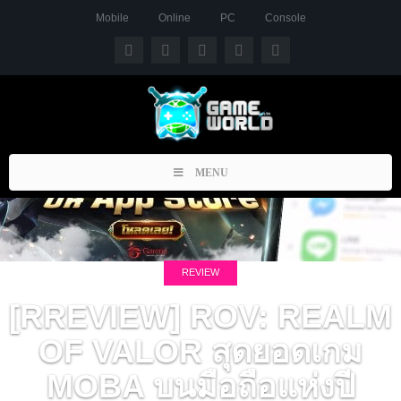
Mobile
Online
PC
Console
Toggle
MENU
navigation
REVIEW
[RREVIEW] ROV: REALM
OF VALOR สุดยอดเกม
MOBA บนมือถือแห่งปี