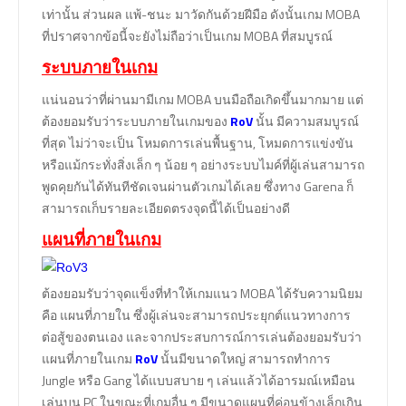
เท่านั้น ส่วนผล แพ้-ชนะ มาวัดกันด้วยฝีมือ ดังนั้นเกม MOBA
ที่ปราศจากข้อนี้จะยังไม่ถือว่าเป็นเกม MOBA ที่สมบูรณ์
ระบบภายในเกม
แน่นอนว่าที่ผ่านมามีเกม MOBA บนมือถือเกิดขึ้นมากมาย แต่
ต้องยอมรับว่าระบบภายในเกมของ
RoV
นั้น มีความสมบูรณ์
ที่สุด ไม่ว่าจะเป็น โหมดการเล่นพื้นฐาน, โหมดการแข่งขัน
หรือแม้กระทั่งสิ่งเล็ก ๆ น้อย ๆ อย่างระบบไมค์ที่ผู้เล่นสามารถ
พูดคุยกันได้ทันทีชัดเจนผ่านตัวเกมได้เลย ซึ่งทาง Garena ก็
สามารถเก็บรายละเอียดตรงจุดนี้ได้เป็นอย่างดี
แผนที่ภายในเกม
ต้องยอมรับว่าจุดแข็งที่ทำให้เกมแนว MOBA ได้รับความนิยม
คือ แผนที่ภายใน ซึ่งผู้เล่นจะสามารถประยุกต์แนวทางการ
ต่อสู้ของตนเอง และจากประสบการณ์การเล่นต้องยอมรับว่า
แผนที่ภายในเกม
RoV
นั้นมีขนาดใหญ่ สามารถทำการ
Jungle หรือ Gang ได้แบบสบาย ๆ เล่นแล้วได้อารมณ์เหมือน
เล่นบน PC ในขณะที่เกมอื่น ๆ มีขนาดแผนที่ค่อนข้างเล็กเกิน