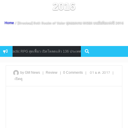
2016
/ [Rreview] RoV: Realm of Valor สุดยอดเกม MOBA บนมือถือแห่งปี 2016
Home
ือ Tactic RPG สุดเฟี้ยว เปิดโหลดแล้ว 136 ประเทศมีไทย
ทำไม Garena 
Mobile
|
|
|
01 ม.ค. 2017
|
by GM News
Review
0 Comments
เปิดดู