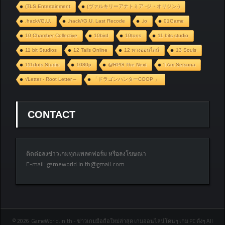
(TLS Entertainment
(ヴァルキリーアナトミア ‐ジ・オリジン‐)
.hack//G.U.
.hack//G.U. Last Recode
.io
01Game
10 Chamber Collective
10bird
10tons
11 bits studio
11 bit Studios
12 Tails Online
12 หางออนไลน์
13 Souls
111dots Studio
1080p
@RPG The Next
‘I Am Setsuna
√Letter - Root Letter –
「ドラゴンハンターCOOP 」
CONTACT
ติดต่อลงข่าวเกมทุกแพลตฟอร์ม หรือลงโฆษณา
E-mail:
gameworld.in.th@gmail.com
© 2026 GameWorld.in.th - ข่าวเกมมือถือใหม่ล่าสุด เกมออนไลน์โดนๆ เกม PC ดังๆ All