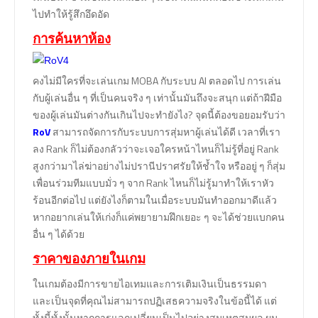
ไปทำให้รู้สึกอึดอัด
การค้นหาห้อง
คงไม่มีใครที่จะเล่นเกม MOBA กับระบบ AI ตลอดไป การเล่น
กับผู้เล่นอื่น ๆ ที่เป็นคนจริง ๆ เท่านั้นมันถึงจะสนุก แต่ถ้าฝีมือ
ของผู้เล่นมันต่างกันเกินไปจะทำยังไง? จุดนี้ต้องขอยอมรับว่า
RoV
สามารถจัดการกับระบบการสุ่มหาผู้เล่นได้ดี เวลาที่เรา
ลง Rank ก็ไม่ต้องกลัวว่าจะเจอใครหน้าไหนก็ไม่รู้ที่อยู่ Rank
สูงกว่ามาไล่ฆ่าอย่างไม่ปรานีปราศรัยให้ช้ำใจ หรืออยู่ ๆ ก็สุ่ม
เพื่อนร่วมทีมแบบมั่ว ๆ จาก Rank ไหนก็ไม่รู้มาทำให้เราหัว
ร้อนอีกต่อไป แต่ยังไงก็ตามในเมื่อระบบมันทำออกมาดีแล้ว
หากอยากเล่นให้เก่งก็แค่พยายามฝึกเยอะ ๆ จะได้ช่วยแบกคน
อื่น ๆ ได้ด้วย
ราคาของภายในเกม
ในเกมต้องมีการขายไอเทมและการเติมเงินเป็นธรรมดา
และเป็นจุดที่คุณไม่สามารถปฏิเสธความจริงในข้อนี้ได้ แต่
ทั้งนี้ทั้งนั้นหากการแลกเปลี่ยนเป็นไปอย่างสมเหตุสมผล ผม