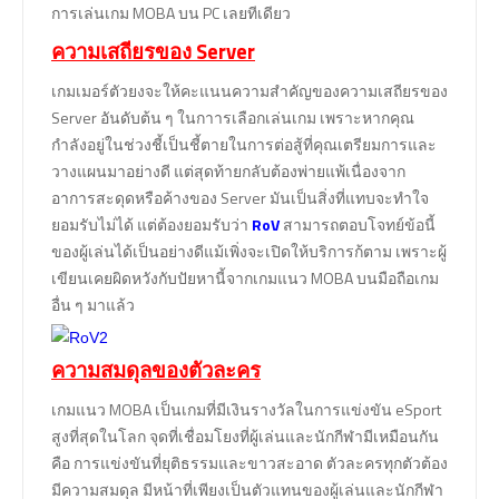
การเล่นเกม MOBA บน PC เลยทีเดียว
ความเสถียรของ Server
เกมเมอร์ตัวยงจะให้คะแนนความสำคัญของความเสถียรของ
Server อันดับต้น ๆ ในกาารเลือกเล่นเกม เพราะหากคุณ
กำลังอยู่ในช่วงชี้เป็นชี้ตายในการต่อสู้ที่คุณเตรียมการและ
วางแผนมาอย่างดี แต่สุดท้ายกลับต้องพ่ายแพ้เนื่องจาก
อาการสะดุดหรือค้างของ Server มันเป็นสิ่งที่แทบจะทำใจ
ยอมรับไม่ได้ แต่ต้องยอมรับว่า
RoV
สามารถตอบโจทย์ข้อนี้
ของผู้เล่นได้เป็นอย่างดีแม้เพิ่งจะเปิดให้บริการก้ตาม เพราะผู้
เขียนเคยผิดหวังกับปัยหานี้จากเกมแนว MOBA บนมือถือเกม
อื่น ๆ มาแล้ว
ความสมดุลของตัวละคร
เกมแนว MOBA เป็นเกมที่มีเงินรางวัลในการแข่งขัน eSport
สูงที่สุดในโลก จุดที่เชื่อมโยงที่ผู้เล่นและนักกีฬามีเหมือนกัน
คือ การแข่งขันที่ยุติธรรมและขาวสะอาด ตัวละครทุกตัวต้อง
มีความสมดุล มีหน้าที่เพียงเป็นตัวแทนของผู้เล่นและนักกีฬา