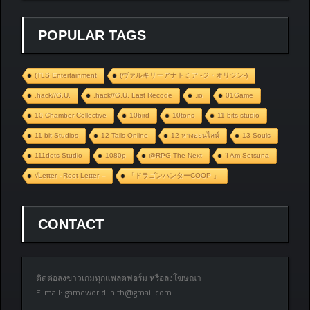
POPULAR TAGS
(TLS Entertainment
(ヴァルキリーアナトミア ‐ジ・オリジン‐)
.hack//G.U.
.hack//G.U. Last Recode
.io
01Game
10 Chamber Collective
10bird
10tons
11 bits studio
11 bit Studios
12 Tails Online
12 หางออนไลน์
13 Souls
111dots Studio
1080p
@RPG The Next
‘I Am Setsuna
√Letter - Root Letter –
「ドラゴンハンターCOOP 」
CONTACT
ติดต่อลงข่าวเกมทุกแพลตฟอร์ม หรือลงโฆษณา
E-mail:
gameworld.in.th@gmail.com