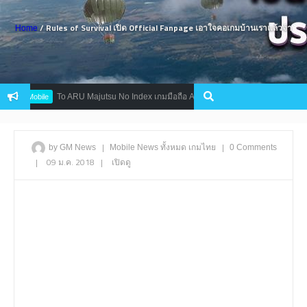
/ Rules of Survival เปิด Official Fanpage เอาใจคอเกมบ้านเราแล้วจ้า
Home
To ARU Majutsu No Index เกมมือถือ ARPG สุดมันส์จากการ์ตูนดัง เปิดให้บริก
Mobile
|
|
by GM News
Mobile
News
ทั้งหมด
เกมไทย
0 Comments
|
09 ม.ค. 2018
|
เปิดดู