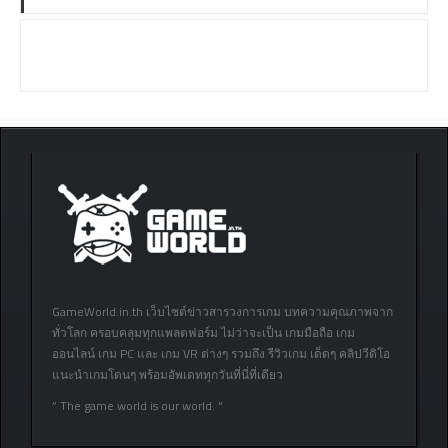
GameWorld.in.th เว็บไซต์ข่าวสารวงการเกม บทความคุณภาพจาก
ทั่วโลก ครอบคลุมทุกแพลตฟอร์ม ไม่ว่าจะเป็น เกมมือถือ เกม
ออนไลน์ เกม PC และ เกม VR ต่างๆ รวมถึง รีวิวเกม เด็ดๆ คลิปวีดิโอ
แนะนำเกมโดนๆ พร้อมอัพเดททุกวันที่นี่ที่เดียว
” The game world is our world. “