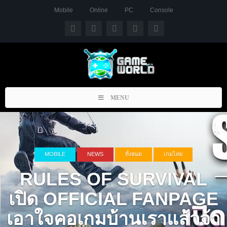
Mobile
Online
PC
Console
Toggle
MENU
navigation
MOBILE
NEWS
ทั้งหมด
เกมไทย
RULES OF SURVIVAL
เปิด OFFICIAL FANPAGE
เอาใจคอเกมบ้านเราแล้วจ้า