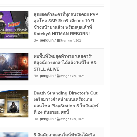
สุดยอดตัวละครที่ทุกคนรอคอย PVP
สุดโหด SSR ฮิบาริ เคียวยะ 10 ปี
ข้างหน้ามาแล้ว! พร้อมลุยแล้วที่
Katekyō HITMAN REBORN!
By
/
สิงหาคม 4, 2021
penguin
พบพื้นที่ใหม่สุดท้าทาย ‘เลสคาร์’
พิสูจน์ความกล้าได้แล้ววันนี้ใน A3:
STILL ALIVE
By
/
กรกฎาคม 9, 2021
penguin
Death Stranding Director’s Cut
เตรียมวางจำหน่ายบนเครื่องเกม
คอนโซล PlayStation 5 ในวันศุกร์
ที่ 24 กันยายน ศกนี้
By
/
กรกฎาคม 9, 2021
penguin
5 อันดับเกมออนไลน์ทำเงินได้จริง