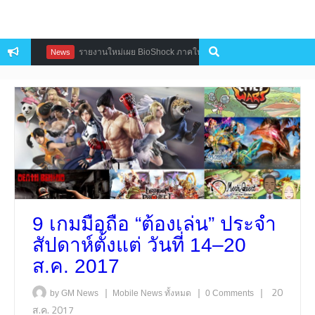
ว
รายงานใหม่เผย BioShock ภาคใหม่อยู่ในการพัฒนาภายใต้สตูดิโอลับ
News
9 เกมมือถือ “ต้องเล่น” ประจำ
สัปดาห์ตั้งแต่ วันที่ 14–20
ส.ค. 2017
|
|
|
20
by GM News
Mobile
News
ทั้งหมด
0 Comments
ส.ค. 2017