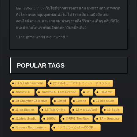
GameWorld.in.th เว็บไซต์ข่าวสารวงการเกม บทความคุณภาพจาก
ทั่วโลก ครอบคลุมทุกแพลตฟอร์ม ไม่ว่าจะเป็น เกมมือถือ เกม
ออนไลน์ เกม PC และ เกม VR ต่างๆ รวมถึง รีวิวเกม เด็ดๆ คลิปวีดิโอ
แนะนำเกมโดนๆ พร้อมอัพเดททุกวันที่นี่ที่เดียว
” The game world is our world. “
POPULAR TAGS
(TLS Entertainment
(ヴァルキリーアナトミア ‐ジ・オリジン‐)
.hack//G.U.
.hack//G.U. Last Recode
.io
01Game
10 Chamber Collective
10bird
10tons
11 bits studio
11 bit Studios
12 Tails Online
12 หางออนไลน์
13 Souls
111dots Studio
1080p
@RPG The Next
‘I Am Setsuna
√Letter - Root Letter –
「ドラゴンハンターCOOP 」